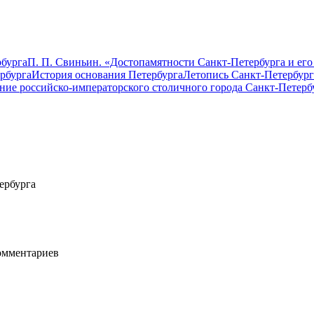
бурга
П. П. Свиньин. «Достопамятности Санкт-Петербурга и его
рбурга
История основания Петербурга
Летопись Санкт-Петербург
ание российско-императорского столичного города Санкт-Петерб
ербурга
мментариев