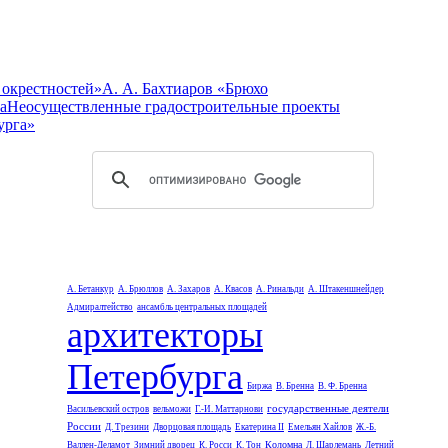
 окрестностей»
А. А. Бахтиаров «Брюхо
а
Неосуществленные градостроительные проекты
урга»
А. Бетанкур
А. Брюллов
А. Захаров
А. Квасов
А. Ринальди
А. Штакеншнейдер
Адмиралтейство
ансамбль центральных площадей
архитекторы
Петербурга
Биржа
В. Бренна
В. Ф. Бренна
государственные деятели
Васильевский остров
вельможи
Г.-И. Маттарнови
России
Д. Трезини
Дворцовая площадь
Екатерина II
Емельян Хайлов
Ж.-Б.
Коломна
Валлен-Деламот
Зимний дворец
К. Росси
К. Тон
Л. Шарлемань
Летний