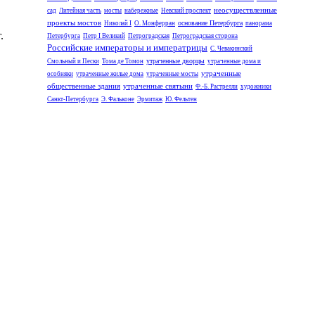
неосуществленные
сад
Литейная часть
мосты
набережные
Невский проспект
проекты мостов
основание Петербурга
Николай I
О. Монферран
панорама
.
Петербурга
Петр I Великий
Петроградская
Петроградская сторона
Российские императоры и императрицы
С. Чевакинский
утраченные дворцы
Смольный и Пески
Тома де Томон
утраченные дома и
утраченные
особняки
утраченные жилые дома
утраченные мосты
общественные здания
утраченные святыни
Ф.-Б. Растрелли
художники
Санкт-Петербурга
Э. Фальконе
Эрмитаж
Ю. Фельтен