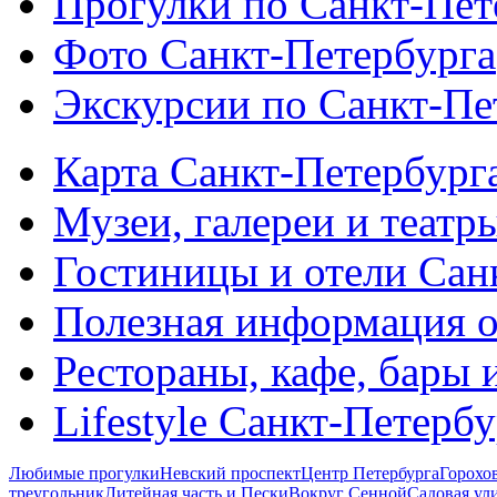
Прогулки по Санкт-Пет
Фото Санкт-Петербурга
Экскурсии по Санкт-Пе
Карта Санкт-Петербург
Музеи, галереи и театр
Гостиницы и отели Сан
Полезная информация о
Рестораны, кафе, бары 
Lifestyle Санкт-Петерб
Любимые прогулки
Невский проспект
Центр Петербурга
Горохо
треугольник
Литейная часть и Пески
Вокруг Сенной
Садовая ул