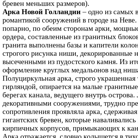
бревен меньших размеров).
Арка Новой Голландии
– одно из самых 
романтикой сооружений в городе на Неве
попарно, по обеим сторонам арки, мощны
ордера, составленные из гранитных блоков
гранита выполнены базы и капители коло
строгого рисунка ниши, декорированные 
высеченными из пудостского камня. Из ит
оформление круглых медальонов над ниш
Полуциркульная арка, строго украшенная
гирляндой, опирается на малые гранитные
берегах канала, ведущего внутрь острова.
декоративными сооружениями, трудно пре
сопротивления проявляла арка, сдерживая
гигантских бревен, которые наваливались 
кирпичных корпусов, примыкающих к кан
Арка отражается, словно колышется в тих