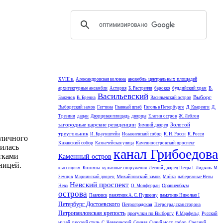
ансамбль центральных площадей
XVIII в.
Александровская колонна
архитектурные ансамбли
Астория
Б. Растрелли
барокко
буддийский храм
В.
Васильевский
Выборг
Баженов
В. Бренна
Васильевский остров
Выборгский замок
Гатчина
Главный штаб
Гоголь в Петербурге
Д. Кваренги
Д.
Трезини
дацан
Дворцовая площадь
дворцы
Елагин остров
Ж. Леблон
загородные царские резиденции
Золотой
Зимний дворец
треугольник
И. Браунштейн
Исаакиевский собор
К. И. Росси
К. Росси
«личного
Казанский собор
Казначейская улица
Каменноостровский проспект
дилась
канал Грибоедова
тками
Каменный остров
ницей.
классицизм
Коломна
культовые сооружения
Летний дворец Петра I
Лидваль
М.
Михайловский замок
Земцов
Мариинский дворец
Мойка
набережные Невы
Невский проспект
Ораниенбаум
Нева
О. Монферран
острова
Павловск
памятник А. С. Пушкину
памятник Николаю I
Петербург Достоевского
Петроградская
Петроградская сторона
Петропавловская крепость
прогулки по Выборгу
Р. Марфельд
Русский
музей
русский стиль
С. Чевакинский
Сенная
Синий мост
собор
Средний