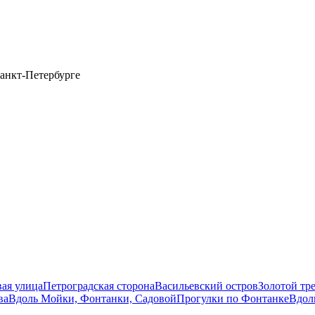
анкт-Петербурге
вая улица
Петроградская сторона
Васильевский остров
Золотой тр
ва
Вдоль Мойки, Фонтанки, Садовой
Прогулки по Фонтанке
Вдол