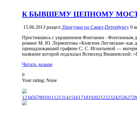
К БЫВШЕМУ ЦЕПНОМУ МОСТУ 
15.06.2013
раздел:
Прогулки по Санкт-Петербургу
0
к
Простившись с украшением Фонтанки - Фонтанным до
романе М. Ю. Лермонтова «Княгиня Лиговская» как д
принадлежавший графине С. С. Игнатьевой — матери 
название которой подсказал Всеволод Вишневский: «П
Читать дальше
0
Your rating:
None
1
2
3
4
5
6
7
8
9
10
11
12
13
14
15
16
17
18
19
20
21
22
23
24
25
26
27
28