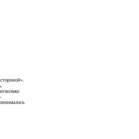
 стороной».
,
несколько
—
принималось