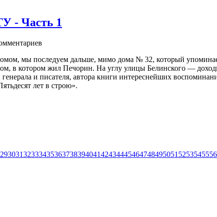
- Часть 1
омментариев
мом, мы последуем дальше, мимо дома № 32, который упоминае
ом, в котором жил Печорин. На углу улицы Белинского — доход
генерала и писателя, автора книги интереснейших воспоминан
ятьдесят лет в строю».
29
30
31
32
33
34
35
36
37
38
39
40
41
42
43
44
45
46
47
48
49
50
51
52
53
54
55
56