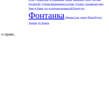
Стрелка Васильевского острова
проспект ВО
Стрельна
Съезжинская улица
Тома де Томон
топ достопримечательностей Петербурга
Фонтанка
центр Петербурга
Царское Село
Эрмитаж
Ю. Фельтен
 о праве,