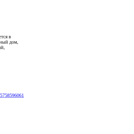
тся в
ный дом,
ий,
57
58
59
60
61