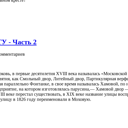
овном кресте?
- Часть 2
омментариев
рковь, в первые десятилетия XVIII века называлась «Московской
иятия, как Смольный двор, Литейный двор, Партикулярная верфь
 параллельно Фонтанке, в свое время называлась Хамовой, по 
приятие, на котором изготовлялась парусина,— Хамовой двор 
II веке перестал существовать, в XIX веке название улицы вос
в улицу в 1826 году переименовали в Моховую.