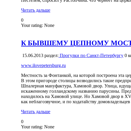
Пестелем, спросил у Растопчина: что чернеет на церк
Читать дальше
0
Your rating:
None
К БЫВШЕМУ ЦЕПНОМУ МОСТУ 
15.06.2013
раздел:
Прогулки по Санкт-Петербургу
0
к
www.ilovepetersburg.ru
Местность за Фонтанкой, на которой построена эта це
В этом пригороде столицы возводились такие предпр
Шпалерная мануфактура, Хамовой двор. Улица, идущая
искаженному голландскому названию парусины. Пред
находилось на Хамовой улице. Но Хамовой двор в XVI
как неблагозвучное, и по ходатайству домовладельце
Читать дальше
0
Your rating:
None