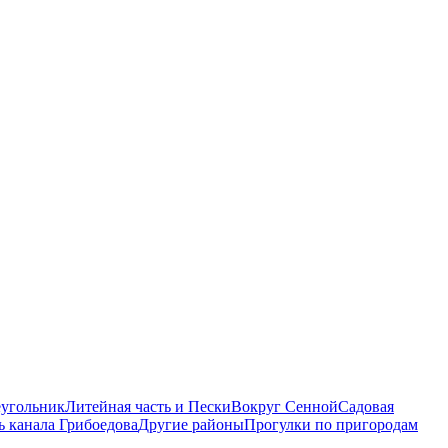
еугольник
Литейная часть и Пески
Вокруг Сенной
Садовая
ь канала Грибоедова
Другие районы
Прогулки по пригородам