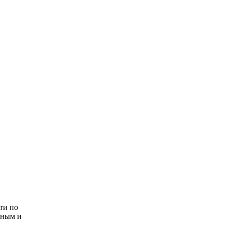
ти по
иным и