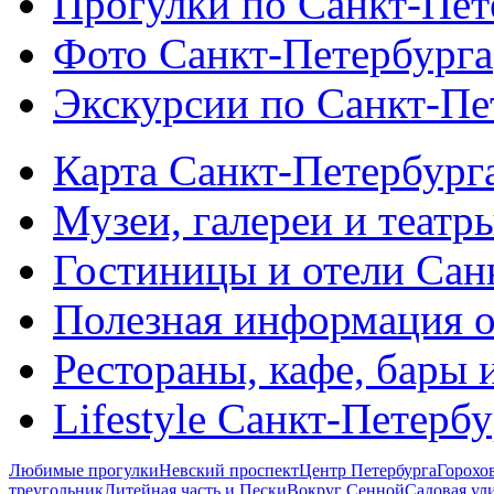
Прогулки по Санкт-Пет
Фото Санкт-Петербурга
Экскурсии по Санкт-Пе
Карта Санкт-Петербург
Музеи, галереи и театр
Гостиницы и отели Сан
Полезная информация о
Рестораны, кафе, бары 
Lifestyle Санкт-Петерб
Любимые прогулки
Невский проспект
Центр Петербурга
Горохо
треугольник
Литейная часть и Пески
Вокруг Сенной
Садовая ул