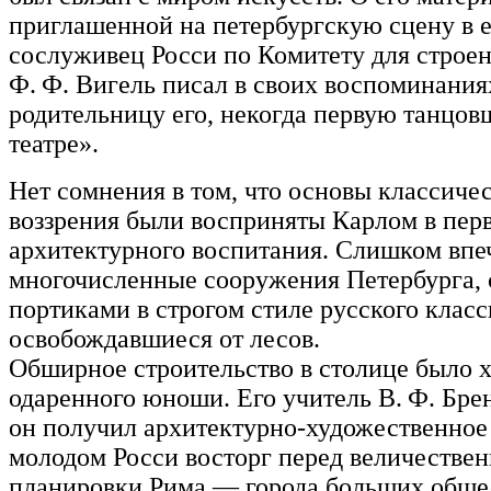
приглашенной на петербургскую сцену в е
сослуживец Росси по Комитету для строен
Ф. Ф. Вигель писал в своих воспоминания
родительницу его, некогда первую танцо
театре».
Нет сомнения в том, что основы классиче
воззрения были восприняты Карлом в перв
архитектурного воспитания. Слишком вп
многочисленные сооружения Петербурга,
портиками в строгом стиле русского класс
освобождавшиеся от лесов.
Обширное строительство в столице было 
одаренного юноши. Его учитель В. Ф. Брен
он получил архитектурно-художественное 
молодом Росси восторг перед величестве
планировки Рима — города больших обще