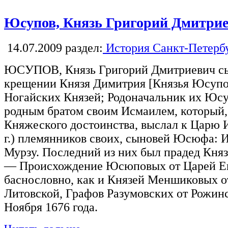
Юсупов, Князь Григорий Дмитри
14.07.2009
раздел:
История Санкт-Петерб
ЮСУПОВ, Князь Григорий Дмитриевич сын
крещении Князя Димитрия [Князья Юсупо
Ногайских Князей; Родоначальник их Юсу
родным братом своим Исмаилем, который,
Княжеского достоинства, выслал к Царю 
г.) племянников своих, сыновей Юсюфа: 
Мурзу. Последний из них был прадед Кня
— Происхождение Юсюповых от Царей Ег
баснословно, как и Князей Меншиковых о
Литовской, Графов Разумовских от Рожинс
Ноября 1676 года.