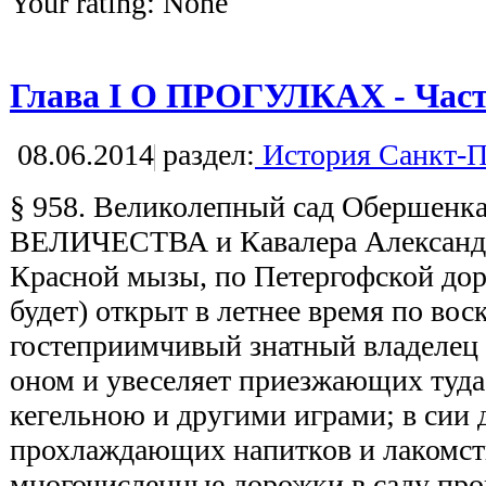
Your rating:
None
Глава I О ПРОГУЛКАХ - Част
08.06.2014
раздел:
История Санкт-П
§ 958. Великолепный сад Оберш
ВЕЛИЧЕСТВА и Кавалера Александ
Красной мызы, по Петергофской дорог
будет) открыт в летнее время по во
гостеприимчивый знатный владелец 
оном и увеселяет приезжающих туда
кегельною и другими играми; в сии 
прохлаждающих напитков и лакомств
многочисленные дорожки в саду про