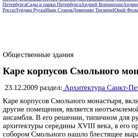
Петербурга
Сады и парки Петербурга
Андрей Воронихин
Андрея
Росси
Луиджи Руска
Иван Старов
Доменико Трезини
Юрий Фель
Общественные здания
Каре корпусов Смольного мо
23.12.2009
раздел:
Архитектура Санкт-Пе
Каре корпусов Смольного монастыря, вкл
другие помещения, является неотъемлемо
ансамбля. В его решении, типичном для р
архитектуры середины XVIII века, в его о
собором Смольного нашло блестящее выр