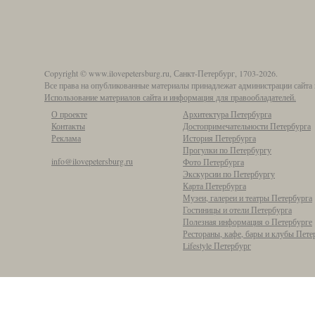
Copyright © www.ilovepetersburg.ru, Санкт-Петербург, 1703-2026.
Все права на опубликованные материалы принадлежат администрации сайта 
Использование материалов сайта и информация для правообладателей.
О проекте
Архитектура Петербурга
Контакты
Достопримечательности Петербурга
Реклама
История Петербурга
Прогулки по Петербургу
info@ilovepetersburg.ru
Фото Петербурга
Экскурсии по Петербургу
Карта Петербурга
Музеи, галереи и театры Петербурга
Гостиницы и отели Петербурга
Полезная информация о Петербурге
Рестораны, кафе, бары и клубы Пете
Lifestyle Петербург