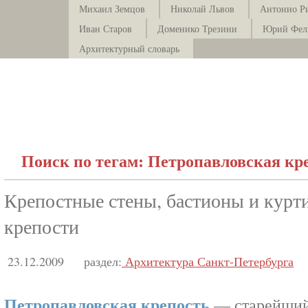
Михаил Земцов
Николай Львов
Антонио Р
Иван Старов
Доменико Трезини
Юрий Фел
Архитектурный словарь
Поиск по тегам: Петропавловская кр
Крепостные стены, бастионы и курт
крепости
23.12.2009
раздел:
Архитектура Санкт-Петербурга
Петропавловская крепость
— старейший