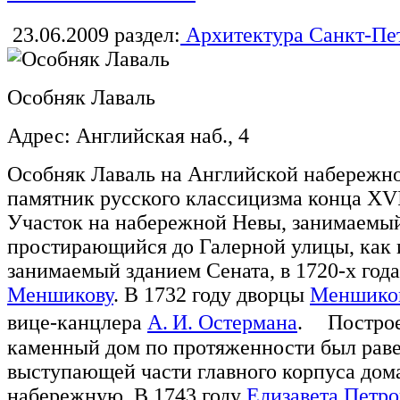
23.06.2009
раздел:
Архитектура Санкт-Пе
Особняк Лаваль
Адрес: Английская наб., 4
Особняк Лаваль на Английской набереж
памятник русского классицизма конца XVI
Участок на набережной Невы, занимаемый
простирающийся до Галерной улицы, как 
занимаемый зданием Сената, в 1720-х го
Меншикову
. В 1732 году дворцы
Меншико
вице-канцлера
А. И. Остермана
. Постро
каменный дом по протяженности был рав
выступающей части главного корпуса дома
набережную. В 1743 году
Елизавета Петро