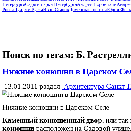
Петербурга
Сады и парки Петербурга
Андрей Воронихин
Андрея
Росси
Луиджи Руска
Иван Старов
Доменико Трезини
Юрий Фель
Поиск по тегам: Б. Растрелл
Нижние конюшни в Царском Се
13.01.2011
раздел:
Архитектура Санкт-П
Нижние конюшни в Царском Селе
Каменный конюшенный двор
, или та
конюшни
расположен на Садовой улице