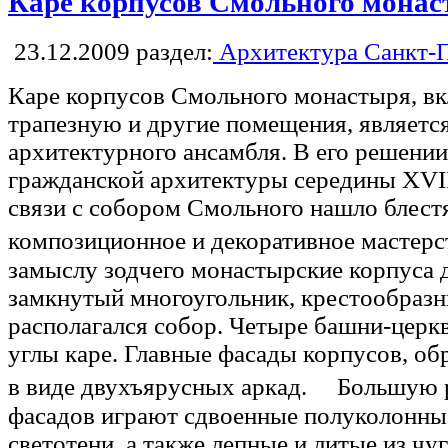
Каре корпусов Смольного мона
23.12.2009
раздел:
Архитектура Санкт-П
Каре корпусов Смольного монастыря, вк
трапезную и другие помещения, являетс
архитектурного ансамбля. В его решении
гражданской архитектуры середины XVIII
связи с собором Смольного нашло блес
композиционное и декоративное мастер
замыслу зодчего монастырские корпуса 
замкнутый многоугольник, крестообразны
располагался собор. Четыре башни-церк
углы каре. Главные фасады корпусов, о
в виде двухъярусных аркад. Большую р
фасадов играют сдвоенные полуколонны
светотени, а также лепные и литые из ч