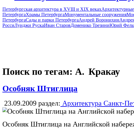
Петербургская архитектура в XVIII и XIX веках
Архитектурные
Петербурга
Храмы Петербурга
Монументальные сооружения
Мос
Петербурга
Сады и парки Петербурга
Андрей Воронихин
Андрея
Росси
Луиджи Руска
Иван Старов
Доменико Трезини
Юрий Фель
Поиск по тегам: А. Кракау
Особняк Штиглица
23.09.2009
раздел:
Архитектура Санкт-Пе
Особняк Штиглица на Английской набер