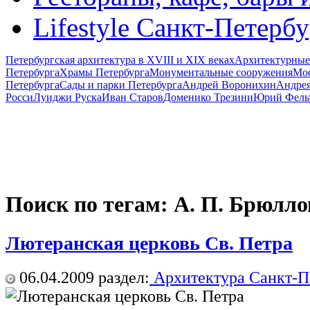
Lifestyle Санкт-Петерб
Петербургская архитектура в XVIII и XIX веках
Архитектурные
Петербурга
Храмы Петербурга
Монументальные сооружения
Мос
Петербурга
Сады и парки Петербурга
Андрей Воронихин
Андрея
Росси
Луиджи Руска
Иван Старов
Доменико Трезини
Юрий Фель
Поиск по тегам: А. П. Брюлло
Лютеранская церковь Св. Петра
06.04.2009
раздел:
Архитектура Санкт-П