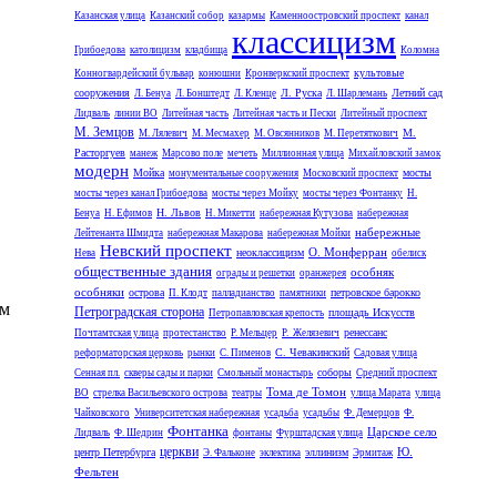
Казанская улица
Казанский собор
казармы
Каменноостровский проспект
канал
классицизм
Грибоедова
католицизм
кладбища
Коломна
культовые
Конногвардейский бульвар
конюшни
Кронверкский проспект
сооружения
Л. Руска
Летний сад
Л. Бенуа
Л. Бонштедт
Л. Кленце
Л. Шарлемань
Лидваль
линии ВО
Литейная часть
Литейная часть и Пески
Литейный проспект
М. Земцов
М.
М. Лялевич
М. Месмахер
М. Овсянников
М. Перетяткович
Расторгуев
манеж
Марсово поле
мечеть
Миллионная улица
Михайловский замок
модерн
Мойка
мосты
монументальные сооружения
Московский проспект
мосты через канал Грибоедова
мосты через Мойку
мосты через Фонтанку
Н.
Н. Львов
Бенуа
Н. Ефимов
Н. Микетти
набережная Кутузова
набережная
набережные
Лейтенанта Шмидта
набережная Макарова
набережная Мойки
Невский проспект
О. Монферран
неоклассицизм
Нева
обелиск
общественные здания
особняк
ограды и решетки
оранжерея
особняки
острова
петровское барокко
П. Клодт
палладианство
памятники
ым
Петроградская сторона
площадь Искусств
Петропавловская крепость
ренессанс
Почтамтская улица
протестанство
Р. Мельцер
Р. Желязевич
С. Чевакинский
реформаторская церковь
рынки
С. Пименов
Садовая улица
соборы
Сенная пл.
скверы сады и парки
Смольный монастырь
Средний проспект
Тома де Томон
ВО
стрелка Васильевского острова
театры
улица Марата
улица
Чайковского
Университетская набережная
усадьба
усадьбы
Ф. Демерцов
Ф.
Фонтанка
Царское село
Лидваль
Ф. Шедрин
фонтаны
Фурштадская улица
церкви
Ю.
центр Петербурга
эллинизм
Э. Фальконе
эклектика
Эрмитаж
Фельтен