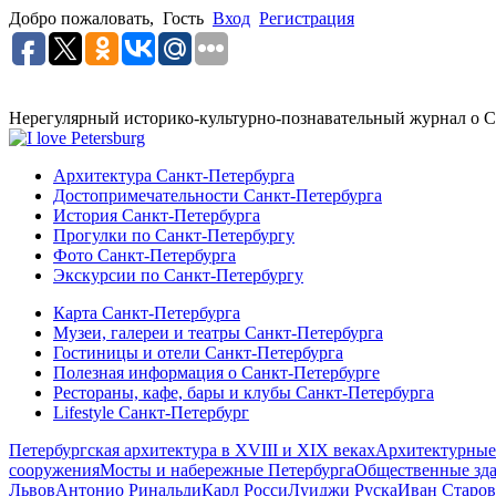
Добро пожаловать,
Гость
Вход
Регистрация
Нерегулярный историко-культурно-познавательный журнал о С
Архитектура Санкт-Петербурга
Достопримечательности Санкт-Петербурга
История Санкт-Петербурга
Прогулки по Санкт-Петербургу
Фото Санкт-Петербурга
Экскурсии по Санкт-Петербургу
Карта Санкт-Петербурга
Музеи, галереи и театры Санкт-Петербурга
Гостиницы и отели Санкт-Петербурга
Полезная информация о Санкт-Петербурге
Рестораны, кафе, бары и клубы Санкт-Петербурга
Lifestyle Санкт-Петербург
Петербургская архитектура в XVIII и XIX веках
Архитектурные
сооружения
Мосты и набережные Петербурга
Общественные зд
Львов
Антонио Ринальди
Карл Росси
Луиджи Руска
Иван Старов