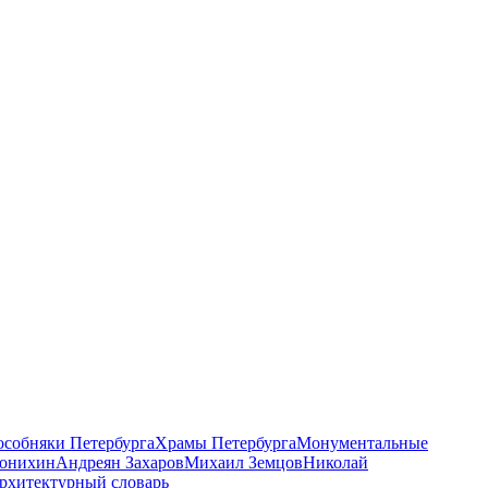
 особняки Петербурга
Храмы Петербурга
Монументальные
онихин
Андреян Захаров
Михаил Земцов
Николай
рхитектурный словарь