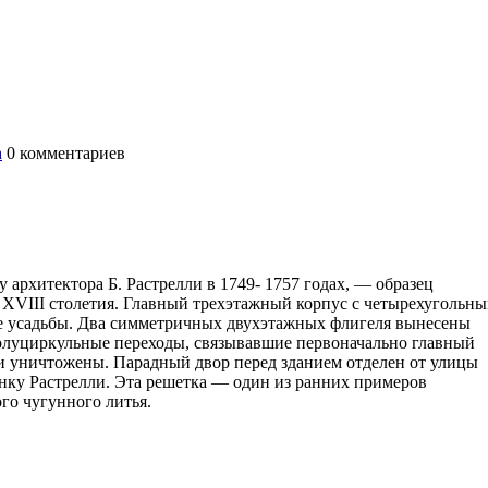
а
0
комментариев
архитектора Б. Растрелли в 1749- 1757 годах, — образец
 XVIII столетия. Главный трехэтажный корпус с четырехугольн
е усадьбы. Два симметричных двухэтажных флигеля вынесены
олуциркульные переходы, связывавшие первоначально главный
и уничтожены. Парадный двор перед зданием отделен от улицы
нку Растрелли. Эта решетка — один из ранних примеров
го чугунного литья.