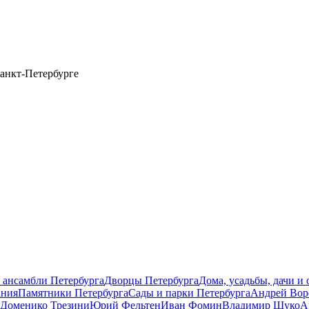
анкт-Петербурге
 ансамбли Петербурга
Дворцы Петербурга
Дома, усадьбы, дачи и
ания
Памятники Петербурга
Сады и парки Петербурга
Андрей Вор
Доменико Трезини
Юрий Фельтен
Иван Фомин
Владимир Щуко
А