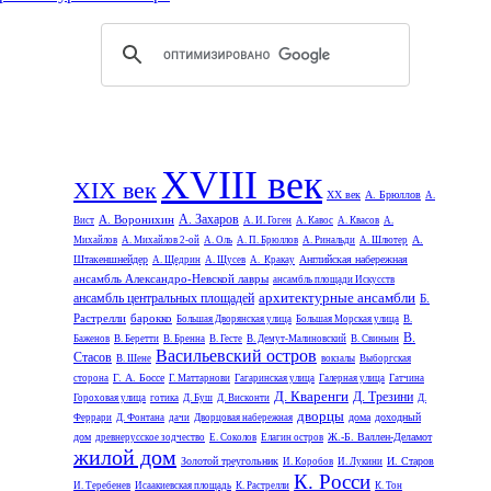
XVIII век
XIX век
XX век
А. Брюллов
А.
А. Захаров
А. Воронихин
Вист
А. И. Гоген
А. Кавос
А. Квасов
А.
А.
Михайлов
А. Михайлов 2-ой
А. Оль
А. П. Брюллов
А. Ринальди
А. Шлютер
Штакеншнейдер
Английская набережная
А. Щедрин
А. Щусев
А. Кракау
ансамбль Александро-Невской лавры
ансамбль площади Искусств
архитектурные ансамбли
ансамбль центральных площадей
Б.
Растрелли
барокко
Большая Дворянская улица
Большая Морская улица
В.
В.
Баженов
В. Беретти
В. Бренна
В. Гесте
В. Демут-Малиновский
В. Свиньин
Васильевский остров
Стасов
В. Шене
вокзалы
Выборгская
Г. А. Боссе
сторона
Г. Маттарнови
Гагаринская улица
Галерная улица
Гатчина
Д. Кваренги
Д. Трезини
Гороховая улица
готика
Д. Буш
Д. Висконти
Д.
дворцы
дома
доходный
Феррари
Д. Фонтана
дачи
Дворцовая набережная
дом
Ж.-Б. Валлен-Деламот
древнерусское зодчество
Е. Соколов
Елагин остров
жилой дом
Золотой треугольник
И. Старов
И. Коробов
И. Лукини
К. Росси
И. Теребенев
Исаакиевская площадь
К. Растрелли
К. Тон