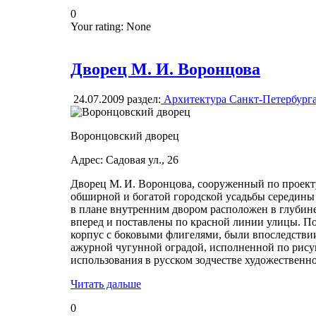
0
Your rating:
None
Дворец М. И. Воронцова
24.07.2009
раздел:
Архитектура Санкт-Петербург
Воронцовский дворец
Адрес: Садовая ул., 26
Дворец М. И. Воронцова, сооруженный по проекту 
обширной и богатой городской усадьбы середины
в плане внутренним двором расположен в глубин
вперед и поставлены по красной линии улицы. П
корпус с боковыми флигелями, были впоследстви
ажурной чугунной оградой, исполненной по рису
использования в русском зодчестве художественно
Читать дальше
0