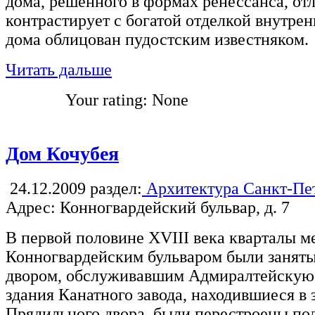
дома, решенного в формах ренессанса, отл
контрастирует с богатой отделкой внутре
дома облицован пудостским известняком.
Читать дальше
Your rating:
None
Дом Кочубея
24.12.2009
раздел:
Архитектура Санкт-Пе
Адрес: Конногвардейский бульвар, д. 7
В первой половине XVIII века кварталы м
Конногвардейским бульваром были заня
двором, обслуживавшим Адмиралтейскую 
здания Канатного завода, находившиеся в 
Прядильного двора, были перестроены по