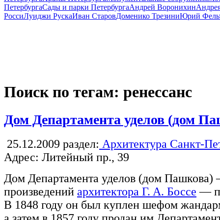
Петербурга
Сады и парки Петербурга
Андрей Воронихин
Андрея
Росси
Луиджи Руска
Иван Старов
Доменико Трезини
Юрий Фель
Поиск по тегам: ренессанс
Дом Департамента уделов (дом Па
25.12.2009
раздел:
Архитектура Санкт-Пе
Адрес: Литейный пр., 39
Дом Департамента уделов (дом Пашкова) 
произведений
архитектора Г. А. Боссе
— по
В 1848 году он был куплен шефом жандар
а затем в 1857 году продан им Департамен