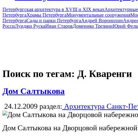
Петербургская архитектура в XVIII и XIX веках
Архитектурные
Петербурга
Храмы Петербурга
Монументальные сооружения
Мос
Петербурга
Сады и парки Петербурга
Андрей Воронихин
Андрея
Росси
Луиджи Руска
Иван Старов
Доменико Трезини
Юрий Фель
Поиск по тегам: Д. Кваренги
Дом Салтыкова
24.12.2009
раздел:
Архитектура Санкт-Пе
Дом Салтыкова на Дворцовой набережной