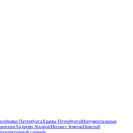
 особняки Петербурга
Храмы Петербурга
Монументальные
онихин
Андреян Захаров
Михаил Земцов
Николай
рхитектурный словарь