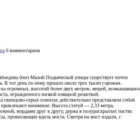
га
0
комментариев
ибоедова близ Малой Подьяческой улицы существует почти
а. В тот день по нему прошло около трех тысяч горожан.
на огромных, высотой более двух метров, зверей, возвышавших
оста, огражденного низкой изящной решеткой.
на свинцово-серых плинтах действительно представляли собой
 привлекают внимание. Высота статуй — 2,33 метра.
ежной, мордами друг к другу, держа в полураскрытых пастях
сы, провисающие вдоль моста. Смотря на мост издали, с