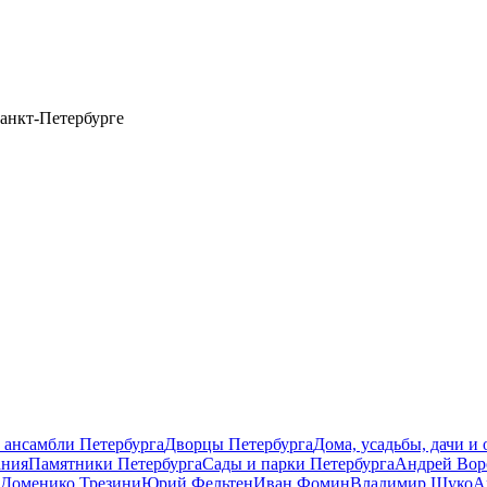
анкт-Петербурге
 ансамбли Петербурга
Дворцы Петербурга
Дома, усадьбы, дачи и
ания
Памятники Петербурга
Сады и парки Петербурга
Андрей Вор
Доменико Трезини
Юрий Фельтен
Иван Фомин
Владимир Щуко
А