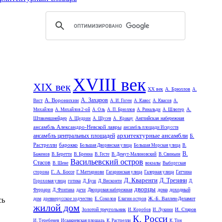
XVIII век
XIX век
XX век
А. Брюллов
А.
А. Захаров
А. Воронихин
Вист
А. И. Гоген
А. Кавос
А. Квасов
А.
А.
Михайлов
А. Михайлов 2-ой
А. Оль
А. П. Брюллов
А. Ринальди
А. Шлютер
Штакеншнейдер
Английская набережная
А. Щедрин
А. Щусев
А. Кракау
ансамбль Александро-Невской лавры
ансамбль площади Искусств
архитектурные ансамбли
ансамбль центральных площадей
Б.
Растрелли
барокко
Большая Дворянская улица
Большая Морская улица
В.
В.
Баженов
В. Беретти
В. Бренна
В. Гесте
В. Демут-Малиновский
В. Свиньин
Васильевский остров
Стасов
В. Шене
вокзалы
Выборгская
Г. А. Боссе
сторона
Г. Маттарнови
Гагаринская улица
Галерная улица
Гатчина
Д. Кваренги
Д. Трезини
Гороховая улица
готика
Д. Буш
Д. Висконти
Д.
дворцы
дома
доходный
Феррари
Д. Фонтана
дачи
Дворцовая набережная
сь
дом
Ж.-Б. Валлен-Деламот
древнерусское зодчество
Е. Соколов
Елагин остров
жилой дом
Золотой треугольник
И. Старов
И. Коробов
И. Лукини
К. Росси
И. Теребенев
Исаакиевская площадь
К. Растрелли
К. Тон