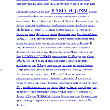
Казанская улица
Казанский собор
казармы
Каменноостровский проспект
канал
классицизм
Грибоедова
католицизм
кладбища
Коломна
культовые
Конногвардейский бульвар
конюшни
Кронверкский проспект
сооружения
Л. Руска
Летний сад
Л. Бенуа
Л. Бонштедт
Л. Кленце
Л. Шарлемань
Лидваль
линии ВО
Литейная часть
Литейная часть и Пески
Литейный проспект
М. Земцов
М.
М. Лялевич
М. Месмахер
М. Овсянников
М. Перетяткович
Расторгуев
манеж
Марсово поле
мечеть
Миллионная улица
Михайловский замок
модерн
Мойка
мосты
монументальные сооружения
Московский проспект
мосты через канал Грибоедова
мосты через Мойку
мосты через Фонтанку
Н.
Н. Львов
Бенуа
Н. Ефимов
Н. Микетти
набережная Кутузова
набережная
набережные
Лейтенанта Шмидта
набережная Макарова
набережная Мойки
Невский проспект
О. Монферран
неоклассицизм
Нева
обелиск
общественные здания
особняк
ограды и решетки
оранжерея
особняки
острова
петровское барокко
П. Клодт
палладианство
памятники
ся
Петроградская сторона
площадь Искусств
Петропавловская крепость
ренессанс
Почтамтская улица
протестанство
Р. Мельцер
Р. Желязевич
С. Чевакинский
реформаторская церковь
рынки
С. Пименов
Садовая улица
соборы
Сенная пл.
скверы сады и парки
Смольный монастырь
Средний проспект
Тома де Томон
ВО
стрелка Васильевского острова
театры
улица Марата
улица
Чайковского
Университетская набережная
усадьба
усадьбы
Ф. Демерцов
Ф.
Фонтанка
Царское село
Лидваль
Ф. Шедрин
фонтаны
Фурштадская улица
церкви
Ю.
центр Петербурга
эллинизм
Э. Фальконе
эклектика
Эрмитаж
Фельтен