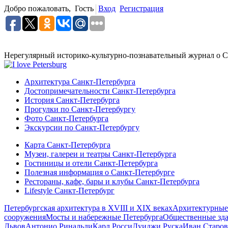
Добро пожаловать,
Гость
Вход
Регистрация
Нерегулярный историко-культурно-познавательный журнал о С
Архитектура Санкт-Петербурга
Достопримечательности Санкт-Петербурга
История Санкт-Петербурга
Прогулки по Санкт-Петербургу
Фото Санкт-Петербурга
Экскурсии по Санкт-Петербургу
Карта Санкт-Петербурга
Музеи, галереи и театры Санкт-Петербурга
Гостиницы и отели Санкт-Петербурга
Полезная информация о Санкт-Петербурге
Рестораны, кафе, бары и клубы Санкт-Петербурга
Lifestyle Санкт-Петербург
Петербургская архитектура в XVIII и XIX веках
Архитектурные
сооружения
Мосты и набережные Петербурга
Общественные зд
Львов
Антонио Ринальди
Карл Росси
Луиджи Руска
Иван Старов