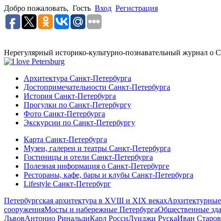
Добро пожаловать,
Гость
Вход
Регистрация
Нерегулярный историко-культурно-познавательный журнал о С
Архитектура Санкт-Петербурга
Достопримечательности Санкт-Петербурга
История Санкт-Петербурга
Прогулки по Санкт-Петербургу
Фото Санкт-Петербурга
Экскурсии по Санкт-Петербургу
Карта Санкт-Петербурга
Музеи, галереи и театры Санкт-Петербурга
Гостиницы и отели Санкт-Петербурга
Полезная информация о Санкт-Петербурге
Рестораны, кафе, бары и клубы Санкт-Петербурга
Lifestyle Санкт-Петербург
Петербургская архитектура в XVIII и XIX веках
Архитектурные
сооружения
Мосты и набережные Петербурга
Общественные зд
Львов
Антонио Ринальди
Карл Росси
Луиджи Руска
Иван Старов