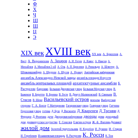
Ф
Х
Ч
Ш
Щ
Ц
Э
XVIII век
XIX век
XX век
А. Брюллов
А.
А. Захаров
А. Воронихин
Вист
А. И. Гоген
А. Кавос
А. Квасов
А.
А.
Михайлов
А. Михайлов 2-ой
А. Оль
А. П. Брюллов
А. Ринальди
А. Шлютер
Штакеншнейдер
Английская набережная
А. Щедрин
А. Щусев
А. Кракау
ансамбль Александро-Невской лавры
ансамбль площади Искусств
архитектурные ансамбли
ансамбль центральных площадей
Б.
Растрелли
барокко
Большая Дворянская улица
Большая Морская улица
В.
В.
Баженов
В. Беретти
В. Бренна
В. Гесте
В. Демут-Малиновский
В. Свиньин
Васильевский остров
Стасов
В. Шене
вокзалы
Выборгская
Г. А. Боссе
сторона
Г. Маттарнови
Гагаринская улица
Галерная улица
Гатчина
Д. Кваренги
Д. Трезини
Гороховая улица
готика
Д. Буш
Д. Висконти
Д.
дворцы
дома
доходный
Феррари
Д. Фонтана
дачи
Дворцовая набережная
дом
Ж.-Б. Валлен-Деламот
древнерусское зодчество
Е. Соколов
Елагин остров
жилой дом
Золотой треугольник
И. Старов
И. Коробов
И. Лукини
К. Росси
И. Теребенев
Исаакиевская площадь
К. Растрелли
К. Тон