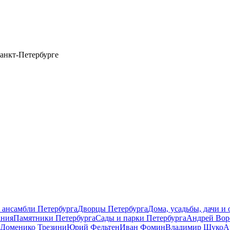
анкт-Петербурге
 ансамбли Петербурга
Дворцы Петербурга
Дома, усадьбы, дачи и
ания
Памятники Петербурга
Сады и парки Петербурга
Андрей Вор
Доменико Трезини
Юрий Фельтен
Иван Фомин
Владимир Щуко
А