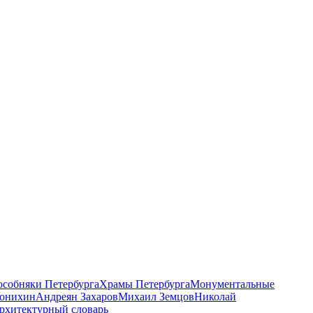
 особняки Петербурга
Храмы Петербурга
Монументальные
онихин
Андреян Захаров
Михаил Земцов
Николай
рхитектурный словарь