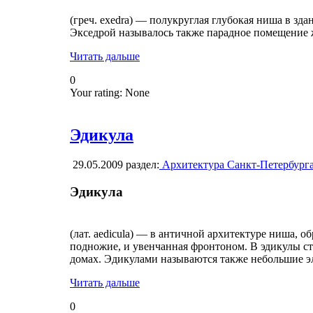
(греч. exedra) — полукруглая глубокая ниша в зд
Экседрой называлось также парадное помещение 
Читать дальше
0
Your rating:
None
Эдикула
29.05.2009
раздел:
Архитектура Санкт-Петербург
Эдикула
(лат. aedicula) — в античной архитектуре ниша,
подножие, и увенчанная фронтоном. В эдикулы ст
домах. Эдикулами называются также небольшие э
Читать дальше
0