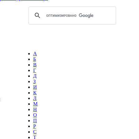
А
Б
В
Г
Д
З
И
К
Л
я
М
Н
О
П
Р
С
Т