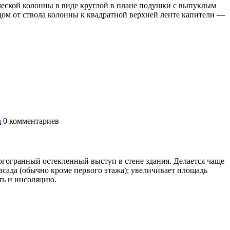
ической колонны в виде круглой в плане подушки с выпуклым
ом от ствола колонны к квадратной верхней ленте капители —
а
0
комментариев
огогранный остекленный выступ в стене здания. Делается чаще
фасада (обычно кроме первого этажа); увеличивает площадь
ть и инсоляцию.