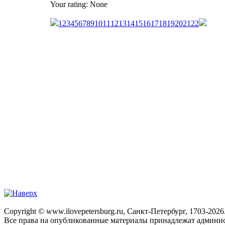
Your rating:
None
1
2
3
4
5
6
7
8
9
10
11
12
13
14
15
16
17
18
19
20
21
22
Copyright © www.ilovepetersburg.ru, Санкт-Петербург, 1703-2026
Все права на опубликованные материалы принадлежат админис