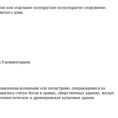
ании или отдельное полукруглое полуоткрытое сооружение.
жилого дома.
а
0
комментариев
 обрамленная колоннами или пилястрами, опирающимися на
авились статуи богов в храмах, общественных зданиях, жилых
ллинистические и древнеримские культовые здания.