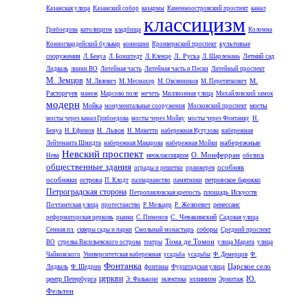
Казанская улица
Казанский собор
казармы
Каменноостровский проспект
канал
классицизм
Грибоедова
католицизм
кладбища
Коломна
культовые
Конногвардейский бульвар
конюшни
Кронверкский проспект
сооружения
Л. Руска
Летний сад
Л. Бенуа
Л. Бонштедт
Л. Кленце
Л. Шарлемань
Лидваль
линии ВО
Литейная часть
Литейная часть и Пески
Литейный проспект
М. Земцов
М.
М. Лялевич
М. Месмахер
М. Овсянников
М. Перетяткович
Расторгуев
манеж
Марсово поле
мечеть
Миллионная улица
Михайловский замок
модерн
Мойка
мосты
монументальные сооружения
Московский проспект
мосты через канал Грибоедова
мосты через Мойку
мосты через Фонтанку
Н.
Н. Львов
Бенуа
Н. Ефимов
Н. Микетти
набережная Кутузова
набережная
набережные
Лейтенанта Шмидта
набережная Макарова
набережная Мойки
Невский проспект
О. Монферран
неоклассицизм
Нева
обелиск
общественные здания
особняк
ограды и решетки
оранжерея
особняки
острова
петровское барокко
П. Клодт
палладианство
памятники
Петроградская сторона
площадь Искусств
Петропавловская крепость
ренессанс
Почтамтская улица
протестанство
Р. Мельцер
Р. Желязевич
С. Чевакинский
реформаторская церковь
рынки
С. Пименов
Садовая улица
соборы
Сенная пл.
скверы сады и парки
Смольный монастырь
Средний проспект
Тома де Томон
ВО
стрелка Васильевского острова
театры
улица Марата
улица
Чайковского
Университетская набережная
усадьба
усадьбы
Ф. Демерцов
Ф.
Фонтанка
Царское село
Лидваль
Ф. Шедрин
фонтаны
Фурштадская улица
церкви
Ю.
центр Петербурга
эллинизм
Э. Фальконе
эклектика
Эрмитаж
Фельтен