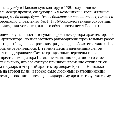
а службу в Павловскую контору в 1789 году, в числе
 дал, между прочим, следующее:
«В небытность здесь мастера
торы, когда потребует, для небольших строений планы, сметы и
городского управления, №31, 1786//Художественные сокровища
анился, или устранен, или его обязанности несет Бренна).
немногу начинает выступать в роли декоратора-архитектора, а 
 архитектора, полновластного руководителя строительных работ
т целый ряд перестроек внутри дворца, в обоих его этажах. Но
рца не ограничилось. В течение десяти дальнейших лет он
вает и надстраивает. Самые грандиозные перемены и новые
 престол императора Павла, неожиданно обратившего свое
так сильно, что его супруге пришлось временно стушеваться.
 государь и «первый архитектор двора» Бренна. Не только
ть на второй план, и горько было любимым екатерининским
командировании в помощь придворному архитектору статскому