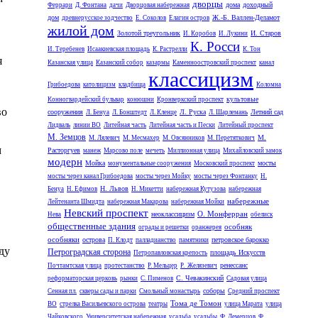
дворцы
дома
доходный
Феррари
Д. Фонтана
дачи
Дворцовая набережная
дом
Ж.-Б. Валлен-Деламот
древнерусское зодчество
Е. Соколов
Елагин остров
жилой дом
Золотой треугольник
И. Старов
И. Коробов
И. Лукини
К. Росси
И. Теребенев
Исаакиевская площадь
К. Растрелли
К. Тон
я
Казанская улица
Казанский собор
казармы
Каменноостровский проспект
канал
классицизм
Грибоедова
католицизм
кладбища
Коломна
культовые
Конногвардейский бульвар
конюшни
Кронверкский проспект
во
сооружения
Л. Руска
Летний сад
Л. Бенуа
Л. Бонштедт
Л. Кленце
Л. Шарлемань
Лидваль
линии ВО
Литейная часть
Литейная часть и Пески
Литейный проспект
М. Земцов
М.
М. Лялевич
М. Месмахер
М. Овсянников
М. Перетяткович
м
Расторгуев
манеж
Марсово поле
мечеть
Миллионная улица
Михайловский замок
модерн
Мойка
мосты
монументальные сооружения
Московский проспект
мосты через канал Грибоедова
мосты через Мойку
мосты через Фонтанку
Н.
Н. Львов
Бенуа
Н. Ефимов
Н. Микетти
набережная Кутузова
набережная
набережные
Лейтенанта Шмидта
набережная Макарова
набережная Мойки
Невский проспект
О. Монферран
неоклассицизм
Нева
обелиск
общественные здания
особняк
ограды и решетки
оранжерея
особняки
острова
петровское барокко
П. Клодт
палладианство
памятники
ду
Петроградская сторона
площадь Искусств
Петропавловская крепость
ренессанс
Почтамтская улица
протестанство
Р. Мельцер
Р. Желязевич
С. Чевакинский
реформаторская церковь
рынки
С. Пименов
Садовая улица
соборы
Сенная пл.
скверы сады и парки
Смольный монастырь
Средний проспект
Тома де Томон
ВО
стрелка Васильевского острова
театры
улица Марата
улица
Чайковского
Университетская набережная
усадьба
усадьбы
Ф. Демерцов
Ф.