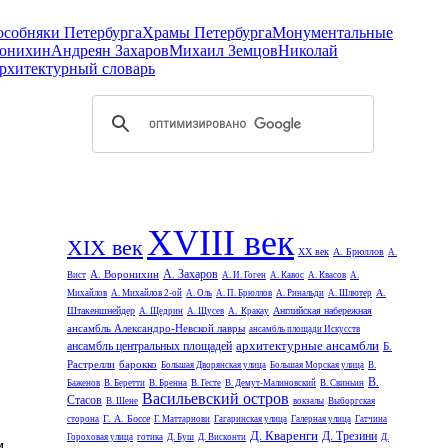
 особняки Петербурга
Храмы Петербурга
Монументальные
онихин
Андреян Захаров
Михаил Земцов
Николай
рхитектурный словарь
XVIII век
XIX век
XX век
А. Брюллов
А.
А. Захаров
А. Воронихин
Вист
А. И. Гоген
А. Кавос
А. Квасов
А.
А.
Михайлов
А. Михайлов 2-ой
А. Оль
А. П. Брюллов
А. Ринальди
А. Шлютер
Штакеншнейдер
Английская набережная
А. Щедрин
А. Щусев
А. Кракау
ансамбль Александро-Невской лавры
ансамбль площади Искусств
архитектурные ансамбли
ансамбль центральных площадей
Б.
Растрелли
барокко
Большая Дворянская улица
Большая Морская улица
В.
В.
Баженов
В. Беретти
В. Бренна
В. Гесте
В. Демут-Малиновский
В. Свиньин
Васильевский остров
Стасов
В. Шене
вокзалы
Выборгская
Г. А. Боссе
сторона
Г. Маттарнови
Гагаринская улица
Галерная улица
Гатчина
Д. Кваренги
Д. Трезини
Гороховая улица
готика
Д. Буш
Д. Висконти
Д.
м