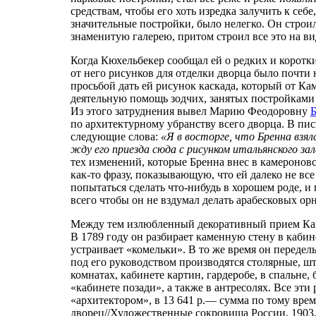
средствам, чтобы его хоть изредка залучить к себе
значительные постройки, было нелегко. Он стро
знаменитую галерею, притом строил все это на ви
Когда Кюхельбекер сообщал ей о редких и коротки
от него рисунков для отделки дворца было почти
просьбой дать ей рисунок каскада, который от К
деятельную помощь зодчих, занятых постройками 
Из этого затруднения вывел Марию Феодоровну
по архитектурному убранству всего дворца. В пис
следующие слова:
«Я в восторге, что Бренна взял
жду его приезда сюда с рисунком итальянского за
тех изменений, которые Бренна внес в камероно
как-то фразу, показывающую, что ей далеко не вс
попытаться сделать что-нибудь в хорошем роде, и
всего чтобы он не вздумал делать арабесковых орн
Между тем излюбленный декоративный прием Камер
В 1789 году он разбирает каменную стену в кабине
устраивает «комельки». В то же время он передел
под его руководством производятся столярные, ш
комнатах, кабинете картин, гардеробе, в спальне,
«кабинете позади», а также в антресолях. Все э
«архитектором», в 13 641 р.— сумма по тому вре
дворец//Художественные сокровища России, 1903, 