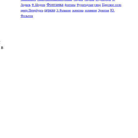
Фонтанка
Царское село
Лидваль
Ф. Шедрин
фонтаны
Фурштадская улица
церкви
Ю.
центр Петербурга
эллинизм
Э. Фальконе
эклектика
Эрмитаж
Фельтен
с
 в