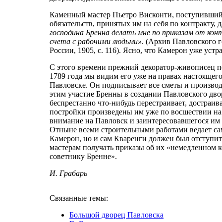
Каменный мастер Пьетро Висконти, поступивший н
обязательств, принятых им на себя по контракту,
господина Бренна делать мне по приказам от кон
счета с рабочими людьми»
. (Архив Павловского 
России, 1905, с. 116). Ясно, что Камерон уже устр
С этого времени прежний декоратор-живописец по
1789 года мы видим его уже на правах настоящего
Павловске. Он подписывает все сметы и производи
этим участие Бренны в создании Павловского дво
беспрестанно что-нибудь перестраивает, достраи
постройки произведены им уже по восшествии на
внимание на Павловск и заинтересовавшегося им 
Отныне всеми строительными работами ведает сам
Камерон, но и сам Кваренги должен был отступи
мастерам получать приказы об их «немедленном 
советнику Бренне».
И. Грабарь
Связанные темы:
Большой дворец Павловска