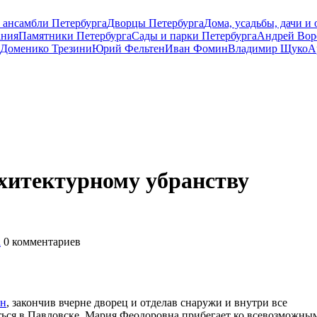
 ансамбли Петербурга
Дворцы Петербурга
Дома, усадьбы, дачи и
ания
Памятники Петербурга
Сады и парки Петербурга
Андрей Вор
Доменико Трезини
Юрий Фельтен
Иван Фомин
Владимир Щуко
А
рхитектурному убранству
а
0
комментариев
он
, закончив вчерне дворец и отделав снаружи и внутри все
яться в Павловске. Мария Феодоровна прибегает ко всевозможны