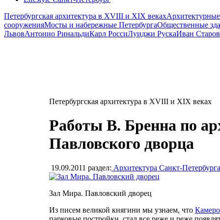
Петербургская архитектура в XVIII и XIX веках
Архитектурные
сооружения
Мосты и набережные Петербурга
Общественные зд
Львов
Антонио Ринальди
Карл Росси
Луиджи Руска
Иван Старов
Петербургская архитектура в XVIII и XIX веках
Работы В. Бренна по а
Павловского дворца
19.09.2011
раздел:
Архитектура Санкт-Петербург
Зал Мира. Павловский дворец
Из писем великой княгини мы узнаем, что
Камер
парковые постройки, стал все реже и реже появл