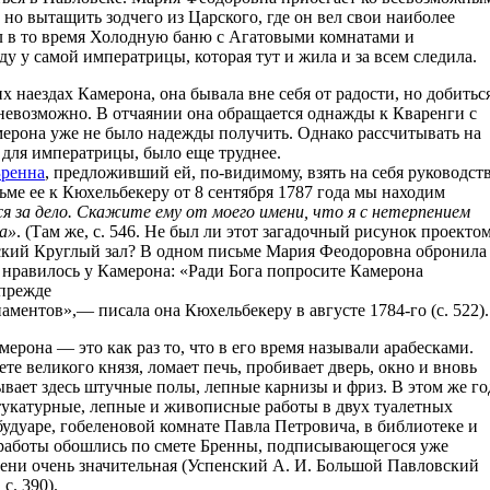
, но вытащить зодчего из Царского, где он вел свои наиболее
ил в то время Холодную баню с Агатовыми комнатами и
ду у самой императрицы, которая тут и жила и за всем следила.
х наездах Камерона, она бывала вне себя от радости, но добитьс
 невозможно. В отчаянии она обращается однажды к Кваренги с
амерона уже не было надежды получить. Однако рассчитывать на
для императрицы, было еще труднее.
Бренна
, предложивший ей, по-видимому, взять на себя руководст
ьме ее к Кюхельбекеру от 8 сентября 1787 года мы находим
ся за дело. Скажите ему от моего имени, что я с нетерпением
ла»
. (Там же, с. 546. Не был ли этот загадочный рисунок проекто
вский Круглый зал? В одном письме Мария Феодоровна обронила
е нравилось у Камерона: «Ради Бога попросите Камерона
 прежде
аментов»,— писала она Кюхельбекеру в августе 1784-го (с. 522).
она — это как раз то, что в его время называли арабесками.
те великого князя, ломает печь, пробивает дверь, окно и вновь
ывает здесь штучные полы, лепные карнизы и фриз. В этом же го
тукатурные, лепные и живописные работы в двух туалетных
 будуаре, гобеленовой комнате Павла Петровича, в библиотеке и
ти работы обошлись по смете Бренны, подписывающегося уже
мени очень значительная (Успенский А. И. Большой Павловский
с. 390).