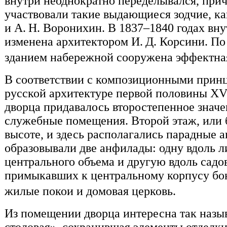
внутри неоднократно переделывался, прич
участвовали такие выдающиеся зодчие, как
и А. Н. Воронихин. В 1837–1840 годах вн
изменена архитектором И. Д. Корсини. По
зданием набережной сооружена эффектн
В соответствии с композиционными прин
русской архитектуре первой половины XV
дворца придавалось второстепенное значе
служебные помещения. Второй этаж, или 
высоте, и здесь располагались парадные 
образовывали две анфилады: одну вдоль л
центрального объема и другую вдоль садо
примыкавших к центральному корпусу бо
жилые покои и домовая церковь.
Из помещении дворца интересна так назы
столовая», сохранившая элементы отделк