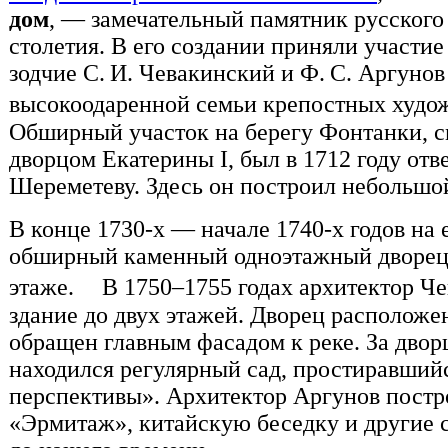
дом
, — замечательный памятник русского
столетия. В его создании приняли участи
зодчие С. И. Чевакинский и Ф. С. Аргуно
высокоодаренной семьи крепостных ху
Обширный участок на берегу Фонтанки, 
дворцом Екатерины I, был в 1712 году отв
Шереметеву. Здесь он построил небольшо
В конце 1730-х — начале 1740-х годов на 
обширный каменный одноэтажный дворец
этаже. В 1750–1755 годах архитектор Ч
здание до двух этажей. Дворец расположен
обращен главным фасадом к реке. За двор
находился регулярный сад, простиравший
перспективы». Архитектор Аргунов постро
«Эрмитаж», китайскую беседку и другие 