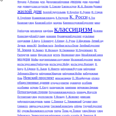
дворцы
дома
доходный
Феррари
Д. Фонтана
дачи
Дворцовая набережная
дом
Ж.-Б. Валлен-Деламот
древнерусское зодчество
Е. Соколов
Елагин остров
жилой дом
Золотой треугольник
И. Старов
И. Коробов
И. Лукини
К. Росси
И. Теребенев
Исаакиевская площадь
К. Растрелли
К. Тон
Казанская улица
Казанский собор
казармы
Каменноостровский проспект
канал
классицизм
Грибоедова
католицизм
кладбища
Коломна
культовые
Конногвардейский бульвар
конюшни
Кронверкский проспект
сооружения
Л. Руска
Летний сад
Л. Бенуа
Л. Бонштедт
Л. Кленце
Л. Шарлемань
Лидваль
линии ВО
Литейная часть
Литейная часть и Пески
Литейный проспект
М. Земцов
М.
М. Лялевич
М. Месмахер
М. Овсянников
М. Перетяткович
Расторгуев
манеж
Марсово поле
мечеть
Миллионная улица
Михайловский замок
модерн
Мойка
мосты
монументальные сооружения
Московский проспект
мосты через канал Грибоедова
мосты через Мойку
мосты через Фонтанку
Н.
Н. Львов
Бенуа
Н. Ефимов
Н. Микетти
набережная Кутузова
набережная
набережные
Лейтенанта Шмидта
набережная Макарова
набережная Мойки
Невский проспект
О. Монферран
неоклассицизм
Нева
обелиск
общественные здания
особняк
ограды и решетки
оранжерея
особняки
острова
петровское барокко
П. Клодт
палладианство
памятники
Петроградская сторона
площадь Искусств
Петропавловская крепость
ренессанс
Почтамтская улица
протестанство
Р. Мельцер
Р. Желязевич
С. Чевакинский
реформаторская церковь
рынки
С. Пименов
Садовая улица
соборы
Сенная пл.
скверы сады и парки
Смольный монастырь
Средний проспект
Тома де Томон
ВО
стрелка Васильевского острова
театры
улица Марата
улица
Чайковского
Университетская набережная
усадьба
усадьбы
Ф. Демерцов
Ф.