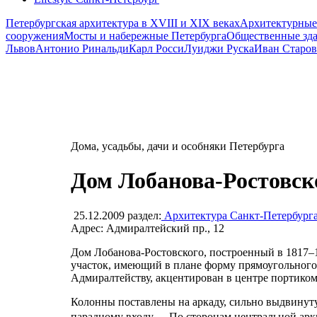
Петербургская архитектура в XVIII и XIX веках
Архитектурные
сооружения
Мосты и набережные Петербурга
Общественные зд
Львов
Антонио Ринальди
Карл Росси
Луиджи Руска
Иван Старов
Дома, усадьбы, дачи и особняки Петербурга
Дом Лобанова-Ростовск
25.12.2009
раздел:
Архитектура Санкт-Петербург
Адрес: Адмиралтейский пр., 12
Дом Лобанова-Ростовского, построенный в 1817–1
участок, имеющий в плане форму прямоугольного
Адмиралтейству, акцентирован в центре портиком
Колонны поставлены на аркаду, сильно выдвинут
парадному входу. По сторонам центральной арки