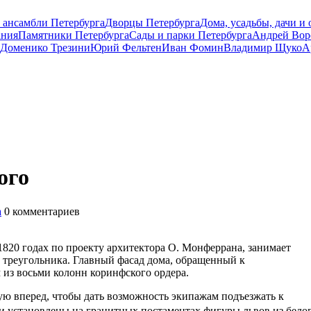
 ансамбли Петербурга
Дворцы Петербурга
Дома, усадьбы, дачи и
ания
Памятники Петербурга
Сады и парки Петербурга
Андрей Вор
Доменико Трезини
Юрий Фельтен
Иван Фомин
Владимир Щуко
А
ого
а
0
комментариев
820 годах по проекту архитектора О. Монферрана, занимает
 треугольника. Главный фасад дома, обращенный к
 из восьми колонн коринфского ордера.
ую вперед, чтобы дать возможность экипажам подъезжать к
 установлены на гранитных постаментах фигуры львов из бело