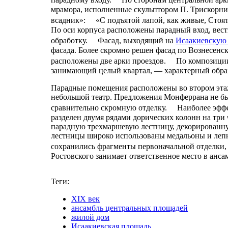
мрамора, исполненные скульптором П. Трискорни
всадник»: «С подъятой лапой, как живые, Стоя
По оси корпуса расположены парадный вход, вес
обработку. Фасад, выходящий на
Исаакиевскую
фасада. Более скромно решен фасад по Вознесенс
расположены две арки проездов. По композиции
занимающий целый квартал, — характерный образ
Парадные помещения расположены во втором этаж
небольшой театр. Предложения Монферрана не б
сравнительно скромную отделку. Наиболее эффе
разделен двумя рядами дорических колонн на три 
парадную трехмаршевую лестницу, декорированн
лестницы широко использованы медальоны и лепн
сохранились фрагменты первоначальной отделки
Ростовского занимает ответственное место в анс
Теги:
XIX век
ансамбль центральных площадей
жилой дом
Исаакиевская площадь