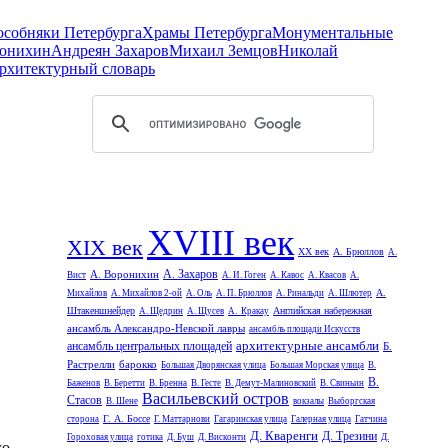
 особняки Петербурга
Храмы Петербурга
Монументальные
онихин
Андреян Захаров
Михаил Земцов
Николай
рхитектурный словарь
XVIII век
XIX век
XX век
А. Брюллов
А.
А. Захаров
А. Воронихин
Вист
А. И. Гоген
А. Кавос
А. Квасов
А.
А.
Михайлов
А. Михайлов 2-ой
А. Оль
А. П. Брюллов
А. Ринальди
А. Шлютер
Штакеншнейдер
Английская набережная
А. Щедрин
А. Щусев
А. Кракау
ансамбль Александро-Невской лавры
ансамбль площади Искусств
архитектурные ансамбли
ансамбль центральных площадей
Б.
Растрелли
барокко
Большая Дворянская улица
Большая Морская улица
В.
В.
Баженов
В. Беретти
В. Бренна
В. Гесте
В. Демут-Малиновский
В. Свиньин
Васильевский остров
Стасов
В. Шене
вокзалы
Выборгская
Г. А. Боссе
сторона
Г. Маттарнови
Гагаринская улица
Галерная улица
Гатчина
Д. Кваренги
Д. Трезини
Гороховая улица
готика
Д. Буш
Д. Висконти
Д.
го