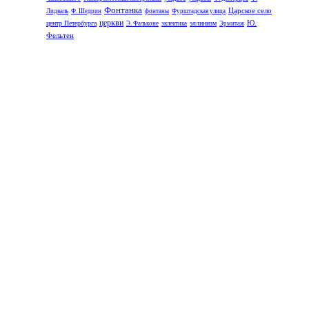
Фонтанка
Царское село
Лидваль
Ф. Шедрин
фонтаны
Фурштадская улица
церкви
Ю.
центр Петербурга
эллинизм
Э. Фальконе
эклектика
Эрмитаж
Фельтен