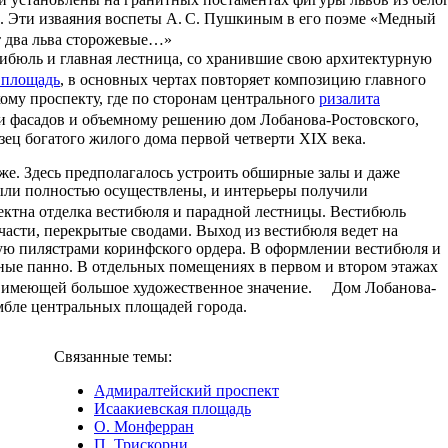
. Эти изваяния воспеты А. С. Пушкиным в его поэме «Медный
т два льва сторожевые…»
тибюль и главная лестница, со хранившие свою архитектурную
 площадь
, в основных чертах повторяет композицию главного
кому проспекту, где по сторонам центрального
ризалита
 фасадов и объемному решению дом Лобанова-Ростовского,
ец богатого жилого дома первой четверти XIX века.
е. Здесь предполагалось устроить обширные залы и даже
ыли полностью осуществлены, и интерьеры получили
ктна отделка вестибюля и парадной лестницы. Вестибюль
части, перекрытые сводами. Выход из вестибюля ведет на
ую пилястрами коринфского ордера. В оформлении вестибюля и
ые панно. В отдельных помещениях в первом и втором этажах
, имеющей большое художественное значение. Дом Лобанова-
амбле центральных площадей города.
Связанные темы:
Адмиралтейский проспект
Исаакиевская площадь
О. Монферран
П. Трискорни