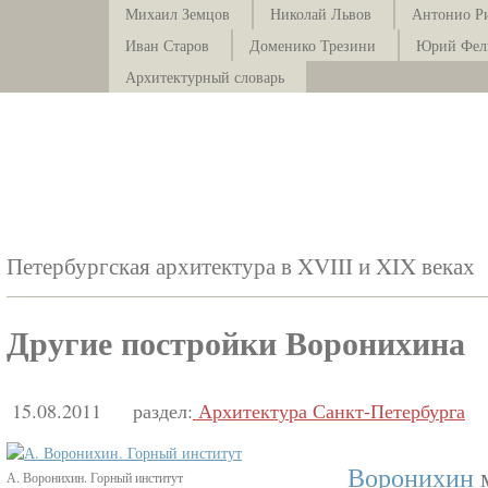
Михаил Земцов
Николай Львов
Антонио Р
Иван Старов
Доменико Трезини
Юрий Фел
Архитектурный словарь
Петербургская архитектура в XVIII и XIX веках
Другие постройки Воронихина
15.08.2011
раздел:
Архитектура Санкт-Петербурга
Воронихин
м
А. Воронихин. Горный институт