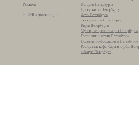
Реклама
История Петербурга
Прогулки по Петербургу
info@ilovepetersburg.ru
Фото Петербурга
Экскурсии по Петербургу
Карта Петербурга
Музеи, галереи и театры Петербурга
Гостиницы и отели Петербурга
Полезная информация о Петербурге
Рестораны, кафе, бары и клубы Пете
Lifestyle Петербург