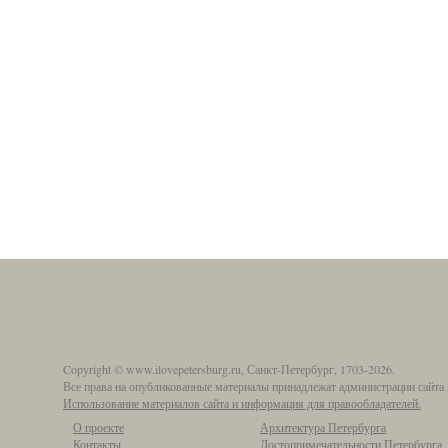
Copyright © www.ilovepetersburg.ru, Санкт-Петербург, 1703-2026.
Все права на опубликованные материалы принадлежат администрации сайта 
Использование материалов сайта и информация для правообладателей.
О проекте
Архитектура Петербурга
Контакты
Достопримечательности Петербурга