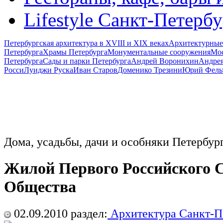
Lifestyle Санкт-Петерб
Петербургская архитектура в XVIII и XIX веках
Архитектурные
Петербурга
Храмы Петербурга
Монументальные сооружения
Мос
Петербурга
Сады и парки Петербурга
Андрей Воронихин
Андрея
Росси
Луиджи Руска
Иван Старов
Доменико Трезини
Юрий Фель
Дома, усадьбы, дачи и особняки Петербур
Жилой Первого Российского 
Общества
02.09.2010
раздел:
Архитектура Санкт-П