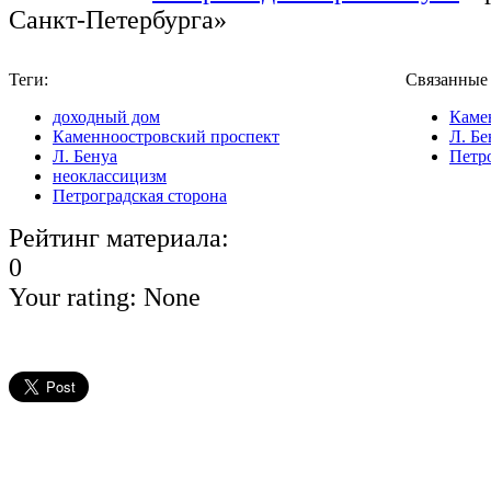
Санкт-Петербурга»
Теги:
Связанные
доходный дом
Каме
Каменноостровский проспект
Л. Бе
Л. Бенуа
Петро
неоклассицизм
Петроградская сторона
Рейтинг материала:
0
Your rating:
None