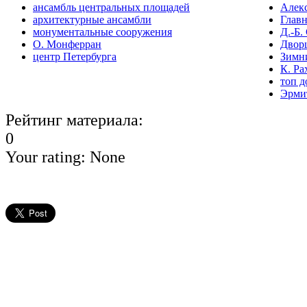
ансамбль центральных площадей
Алекс
архитектурные ансамбли
Глав
монументальные сооружения
Д.-Б.
О. Монферран
Двор
центр Петербурга
Зимн
К. Ра
топ д
Эрми
Рейтинг материала:
0
Your rating:
None