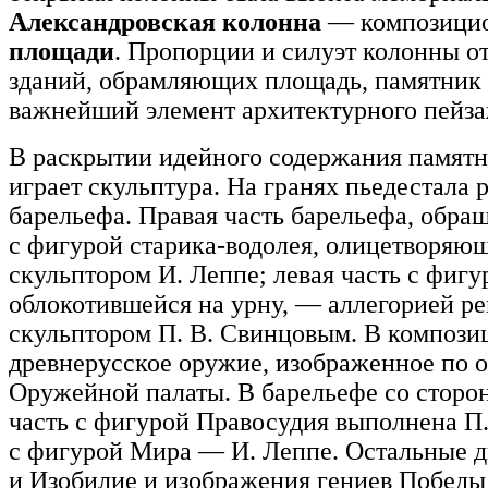
Александровская колонна
— композици
площади
. Пропорции и силуэт колонны о
зданий, обрамляющих площадь, памятник
важнейший элемент архитектурного пейза
В раскрытии идейного содержания памятн
играет скульптура. На гранях пьедестала
барельефа. Правая часть барельефа, обра
с фигурой старика-водолея, олицетворяю
скульптором И. Леппе; левая часть с фи
облокотившейся на урну, — аллегорией р
скульптором П. В. Свинцовым. В композ
древнерусское оружие, изображенное по о
Оружейной палаты. В барельефе со стор
часть с фигурой Правосудия выполнена П.
с фигурой Мира — И. Леппе. Остальные 
и Изобилие и изображения гениев Победы