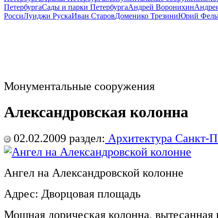
Петербурга
Сады и парки Петербурга
Андрей Воронихин
Андрея
Росси
Луиджи Руска
Иван Старов
Доменико Трезини
Юрий Фель
Монументальные сооружения
Александровская колонна
02.02.2009
раздел:
Архитектура Санкт-П
Ангел на Александровской колонне
Адрес: Дворцовая площадь
Мощная дорическая колонна, вытесанная и