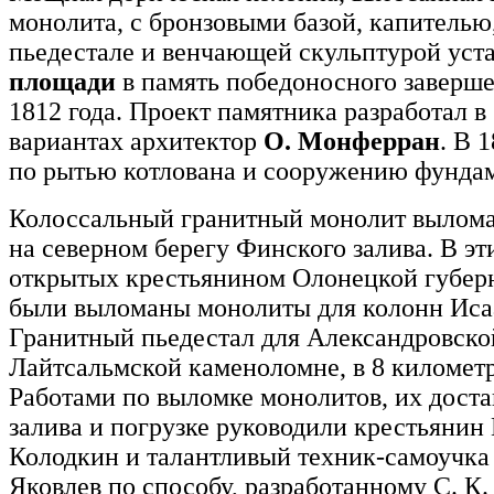
монолита, с бронзовыми базой, капителью
пьедестале и венчающей скульптурой уст
площади
в память победоносного заверш
1812 года. Проект памятника разработал в
вариантах архитектор
О. Монферран
. В 
по рытью котлована и сооружению фундам
Колоссальный гранитный монолит вылома
на северном берегу Финского залива. В э
открытых крестьянином Олонецкой губер
были выломаны монолиты для колонн Исаа
Гранитный пьедестал для Александровско
Лайтсальмской каменоломне, в 8 километ
Работами по выломке монолитов, их доста
залива и погрузке руководили крестьянин 
Колодкин и талантливый техник-самоучка 
Яковлев по способу, разработанному С. К