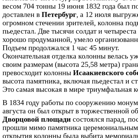
весом 704 тонны 19 июня 1832 года был п
доставлен в
Петербург
, а 12 июля выгруже
огромном стечении зрителей, колонна под
пьедестал. Две тысячи солдат и четыреста
хорошо продуманной, умело организованн
Подъем продолжался 1 час 45 минут.
Окончательная отделка колонны велась уж
своим размерам (высота 25,58 метра) гра
превосходит колонны
Исаакиевского соб
высота памятника, включая пьедестал и ст
Это самая высокая в мире триумфальная к
В 1834 году работы по сооружению монум
августа он был открыт в торжественной об
Дворцовой площади
состоялся парад, по
прошли мимо памятника церемониальным
открытия колонны была выбита мемориаль