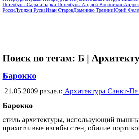
Петербурга
Сады и парки Петербурга
Андрей Воронихин
Андрея
Росси
Луиджи Руска
Иван Старов
Доменико Трезини
Юрий Фель
Поиск по тегам: Б | Архитект
Барокко
21.05.2009
раздел:
Архитектура Санкт-Пе
Барокко
стиль архитектуры, использующий пышные
прихотливые изгибы стен, обилие портико