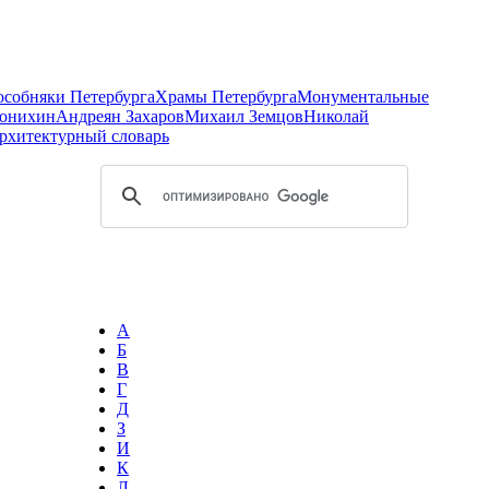
 особняки Петербурга
Храмы Петербурга
Монументальные
онихин
Андреян Захаров
Михаил Земцов
Николай
рхитектурный словарь
А
Б
В
Г
Д
З
И
К
Л