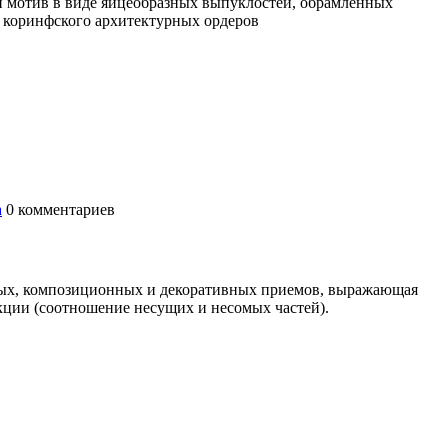
й мотив в виде яйцеобразных выпуклостей, обрамленных
и коринфского архитектурных ордеров
а
0
комментариев
вных, композиционных и декоративных приемов, выражающая
кции (соотношение несущих и несомых частей).