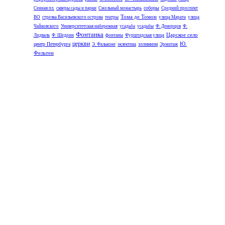
соборы
Сенная пл.
скверы сады и парки
Смольный монастырь
Средний проспект
Тома де Томон
ВО
стрелка Васильевского острова
театры
улица Марата
улица
Чайковского
Университетская набережная
усадьба
усадьбы
Ф. Демерцов
Ф.
Фонтанка
Царское село
Лидваль
Ф. Шедрин
фонтаны
Фурштадская улица
церкви
Ю.
центр Петербурга
эллинизм
Э. Фальконе
эклектика
Эрмитаж
Фельтен