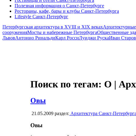
Гостиницы и отели Санкт-Петербурга
Полезная информация о Санкт-Петербурге
Рестораны, кафе, бары и клубы Санкт-Петербурга
Lifestyle Санкт-Петербург
Петербургская архитектура в XVIII и XIX веках
Архитектурные
сооружения
Мосты и набережные Петербурга
Общественные зд
Львов
Антонио Ринальди
Карл Росси
Луиджи Руска
Иван Старов
Поиск по тегам: О | Ар
Овы
21.05.2009
раздел:
Архитектура Санкт-Петербург
Овы