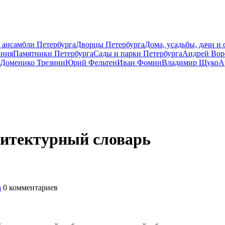
 ансамбли Петербурга
Дворцы Петербурга
Дома, усадьбы, дачи и
ания
Памятники Петербурга
Сады и парки Петербурга
Андрей Вор
Доменико Трезини
Юрий Фельтен
Иван Фомин
Владимир Щуко
А
хитектурный словарь
а
0
комментариев