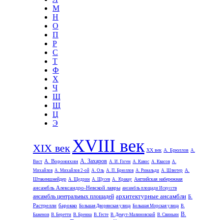
М
Н
О
П
Р
С
Т
Ф
Х
Ч
Ш
Щ
Ц
Э
XVIII век
XIX век
XX век
А. Брюллов
А.
А. Захаров
А. Воронихин
Вист
А. И. Гоген
А. Кавос
А. Квасов
А.
А.
Михайлов
А. Михайлов 2-ой
А. Оль
А. П. Брюллов
А. Ринальди
А. Шлютер
Штакеншнейдер
Английская набережная
А. Щедрин
А. Щусев
А. Кракау
ансамбль Александро-Невской лавры
ансамбль площади Искусств
архитектурные ансамбли
ансамбль центральных площадей
Б.
Растрелли
барокко
Большая Дворянская улица
Большая Морская улица
В.
В.
Баженов
В. Беретти
В. Бренна
В. Гесте
В. Демут-Малиновский
В. Свиньин