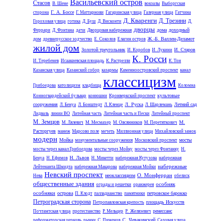
Васильевский остров
Стасов
В. Шене
вокзалы
Выборгская
Г. А. Боссе
сторона
Г. Маттарнови
Гагаринская улица
Галерная улица
Гатчина
Д. Кваренги
Д. Трезини
Гороховая улица
готика
Д. Буш
Д. Висконти
Д.
дворцы
дома
доходный
Феррари
Д. Фонтана
дачи
Дворцовая набережная
дом
Ж.-Б. Валлен-Деламот
древнерусское зодчество
Е. Соколов
Елагин остров
жилой дом
Золотой треугольник
И. Старов
И. Коробов
И. Лукини
К. Росси
И. Теребенев
Исаакиевская площадь
К. Растрелли
К. Тон
Казанская улица
Казанский собор
казармы
Каменноостровский проспект
канал
классицизм
Грибоедова
католицизм
кладбища
Коломна
культовые
Конногвардейский бульвар
конюшни
Кронверкский проспект
сооружения
Л. Руска
Летний сад
Л. Бенуа
Л. Бонштедт
Л. Кленце
Л. Шарлемань
Лидваль
линии ВО
Литейная часть
Литейная часть и Пески
Литейный проспект
М. Земцов
М.
М. Лялевич
М. Месмахер
М. Овсянников
М. Перетяткович
Расторгуев
манеж
Марсово поле
мечеть
Миллионная улица
Михайловский замок
модерн
Мойка
мосты
монументальные сооружения
Московский проспект
мосты через канал Грибоедова
мосты через Мойку
мосты через Фонтанку
Н.
Н. Львов
Бенуа
Н. Ефимов
Н. Микетти
набережная Кутузова
набережная
набережные
Лейтенанта Шмидта
набережная Макарова
набережная Мойки
Невский проспект
О. Монферран
неоклассицизм
Нева
обелиск
общественные здания
особняк
ограды и решетки
оранжерея
особняки
острова
петровское барокко
П. Клодт
палладианство
памятники
Петроградская сторона
площадь Искусств
Петропавловская крепость
ренессанс
Почтамтская улица
протестанство
Р. Мельцер
Р. Желязевич
С. Чевакинский
реформаторская церковь
рынки
С. Пименов
Садовая улица