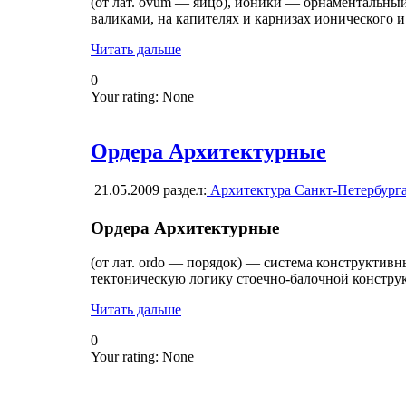
(от лат. ovum — яйцо), ионики — орнаментальны
валиками, на капителях и карнизах ионического 
Читать дальше
0
Your rating:
None
Ордера Архитектурные
21.05.2009
раздел:
Архитектура Санкт-Петербург
Ордера Архитектурные
(от лат. ordo — порядок) — система конструкти
тектоническую логику стоечно-балочной констру
Читать дальше
0
Your rating:
None