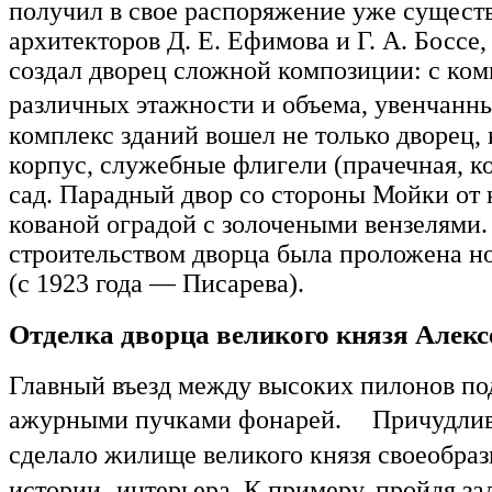
получил в свое распоряжение уже сущест
архитекторов Д. Е. Ефимова и Г. А. Боссе,
создал дворец сложной композиции: с ко
различных этажности и объема, увенча
комплекс зданий вошел не только дворец,
корпус, служебные флигели (прачечная, к
сад. Парадный двор со стороны Мойки от
кованой оградой с золочеными вензелями
строительством дворца была проложена но
(с 1923 года — Писарева).
Отделка дворца великого князя Алек
Главный въезд между высоких пилонов по
ажурными пучками фонарей. Причудливо
сделало жилище великого князя своеобр
истории интерьера. К примеру, пройдя зал