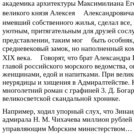
академика архитектуры Максимилиана Ег
великого князя Алексея Александровича.
имевший собственного жилья, сделал все
уютным, притягательным для друзей сослу
представлении, таким мог быть особня
средневековый замок, но наполненный к
XIX века. Говорят, что брат Александра I
главой российского морского ведомства, 
женщинами, едой и напитками. При велик
неурядицы и хищения в Адмиралтействе. К
многолетний роман с графиней 3. Д. Бога
великосветской скандальной хронике.
Например, ходил упорный слух, что Зинаи
адмирала Н. М. Чихачева миллион рублей 
управляющим Морским министерством…