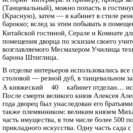
(Танцевальный), можно попасть в гостин
(Красную), затем — в кабинет в стиле рен
барокко; вслед за этим побывать в помещ
Китайской гостиной, Серале и Комнате 
помещения дворца по эскизам своего учи
возглавляемого Месмахером Училища тех
барона Штиглица.
В отделке интерьеров использовались все
столовой — резной дуб, в танцевальном з
А княжеский 40 кабинет отделан… ис
После смерти великого князя Алексея Але
года дворец был унаследован его братьям
также племянником: великим князем Мих
часть имущества, в том числе более 500 п
прикладного искусства. Одну часть сада 