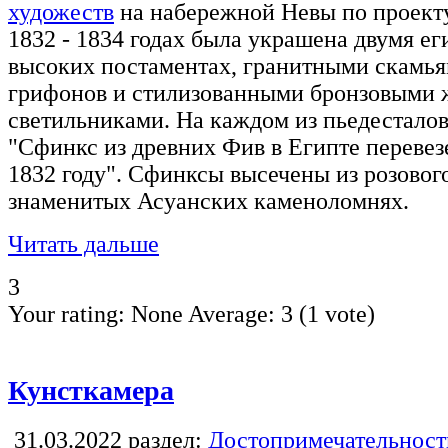
художеств
на набережной Невы по проекту
1832 - 1834 годах была украшена двумя е
высоких постаментах, гранитными скамь
грифонов и стилизованными бронзовыми 
светильниками. На каждом из пьедесталов
"Сфинкс из древних Фив в Египте перевезе
1832 году". Сфинксы высечены из розового
знаменитых Асуанских каменоломнях.
Читать дальше
3
Your rating:
None
Average:
3
(
1
vote)
Кунсткамера
31.03.2022
раздел:
Достопримечательност