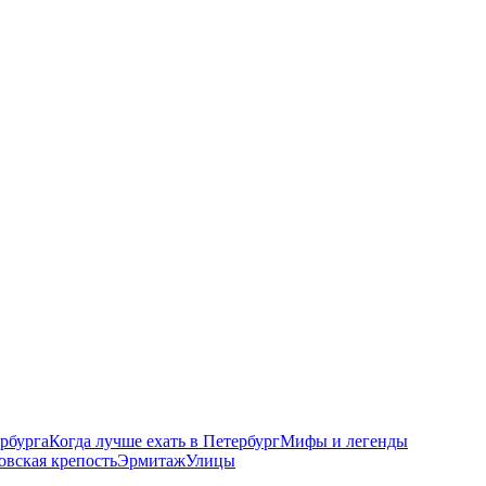
рбурга
Когда лучше ехать в Петербург
Мифы и легенды
овская крепость
Эрмитаж
Улицы