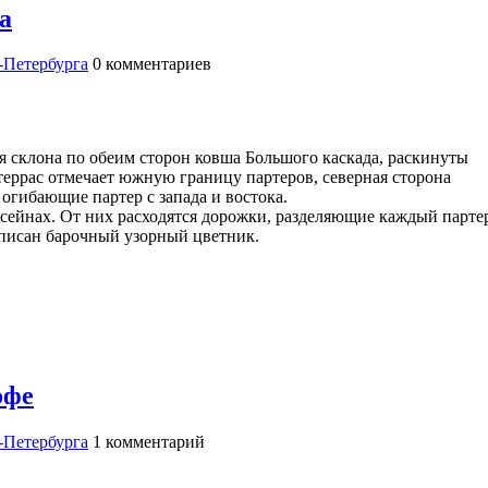
а
-Петербурга
0
комментариев
склона по обеим сторон ковша Большого каскада, раскинуты
террас отмечает южную границу партеров, северная сторона
огибающие партер с запада и востока.
сейнах. От них расходятся дорожки, разделяющие каждый парте
вписан барочный узорный цветник.
офе
-Петербурга
1
комментарий