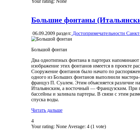
Your rating:
None
Большие фонтаны (Итальянски
06.09.2009
раздел:
Достопримечательности Санкт
Большой фонтан
Два однотипных фонтана в партерах напоминают
изображение этих фонтанов имеется в проекте р
Сооружение фонтанов было начато по распоряжени
одного из Больших фонтанов выполнили мастера
француз П. Суалем. Этим объясняется различие 
Итальянским, а восточный — Французским. При п
бассейны и заливала партеры. В связи с этим ра
спуска воды.
Читать дальше
4
Your rating:
None
Average:
4
(
1
vote)