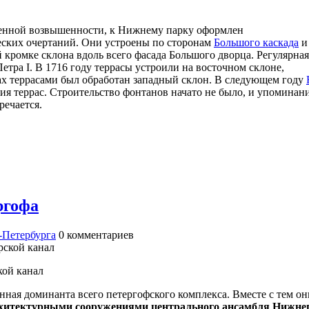
твенной возвышенности, к Нижнему парку оформлен
еских очертаний. Они устроены по сторонам
Большого каскада
и
 кромке склона вдоль всего фасада Большого дворца. Регулярная
етра I. В 1716 году террасы устроили на восточном склоне,
ах террасами был обработан западный склон. В следующем году
я террас. Строительство фонтанов начато не было, и упоминан
речается.
ргофа
-Петербурга
0
комментариев
кой канал
ая доминанта всего петергофского комплекса. Вместе с тем он
хитектурными сооружениями центрального ансамбля Нижне