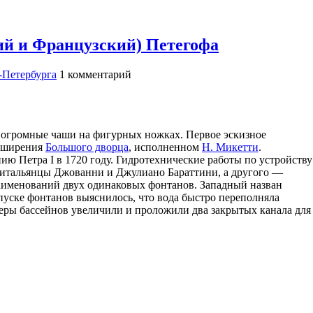
й и Французский) Петегофа
-Петербурга
1
комментарий
 огромные чаши на фигурных ножках. Первое эскизное
асширения
Большого дворца
, исполненном
Н. Микетти
.
ю Петра I в 1720 году. Гидротехнические работы по устройству
-итальянцы Джованни и Джулиано Бараттини, а другого —
наименований двух одинаковых фонтанов. Западный назван
уске фонтанов выяснилось, что вода быстро переполняла
змеры бассейнов увеличили и проложили два закрытых канала для