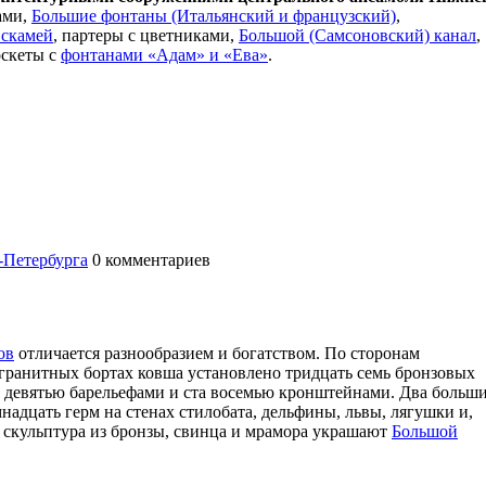
ами,
Большие фонтаны (Итальянский и французский)
,
скамей
, партеры с цветниками,
Большой (Самсоновский) канал
,
оскеты с
фонтанами «Адам» и «Ева»
.
-Петербурга
0
комментариев
ов
отличается разнообразием и богатством. По сторонам
а гранитных бортах ковша установлено тридцать семь бронзовых
ю девятью барельефами и ста восемью кронштейнами. Два больш
мнадцать герм на стенах стилобата, дельфины, львы, лягушки и,
а скульптура из бронзы, свинца и мрамора украшают
Большой