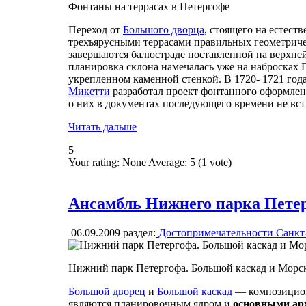
Фонтаны на террасах в Петергофе
Переход от
Большого дворца
, стоящего на естес
трехъярусными террасами правильных геометрич
завершаются балюстраде поставленной на верхней
планировка склона намечалась уже на набросках П
укрепленном каменной стенкой. В 1720- 1721 год
Микетти
разработал проект фонтанного оформлени
о них в документах последующего времени не вст
Читать дальше
5
Your rating:
None
Average:
5
(
1
vote)
Ансамбль Нижнего парка Пете
06.09.2009
раздел:
Достопримечательности Санкт
Нижний парк Петергофа. Большой каскад и Морс
Большой дворец
и
Большой каскад
— композиционн
являются планировочным ядром и
основными ар