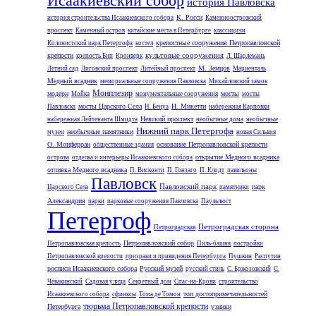
Исаакиевский собор
история Павловска
К. Росси
история строительства Исаакиевского собора
Каменноостровский
проспект
Каменный остров
китайские места в Петербурге
классицизм
крепостные сооружения Петропавловской
Колонистский парк Петергофа
костел
культовые сооружения
крепости
крепость Бип
Кронверк
Л. Шарлемань
М. Земцов
Летний сад
Лиговский проспект
Литейный проспект
Мариенталь
Медный всадник
мемориальные сооружения Павловска
Михайловский замок
Монплезир
модерн
мосты
Мойка
монументальные сооружения
мосты
мосты Царского Села
Н. Микетти
Павловска
Н. Бенуа
набережная Карповки
Невский проспект
набережная Лейтенанта Шмидта
необычные дома
необычные
Нижний парк Петергофа
необычные памятники
музеи
новая Сильвия
О. Монферран
основание Петропавловской крепости
общественные здания
открытие Медного всадника
острова
отделка и интерьеры Исаакиевского собора
отливка Медного всадника
П. Висконти
П. Гонзаго
П. Клодт
павильоны
Павловск
Павловский парк
парк
Царского Села
памятники
Александрия
парки
парковые сооружения Павловска
Паульлюст
Петергоф
Петроградская сторона
Петроградская
Петропавловский собор
Петропавловская крепость
Пиль-башня
постройки
Петропавловской крепости
призраки и привидения Петербурга
Пушкин
Распутин
росписи Исаакиевского собора
Русский музей
русский стиль
С. Бржозовский
С.
Чевакинский
Садовая улица
Секретный дом
Спас-на-Крови
строительство
топ достопримечательностей
Исаакиевского собора
сфинксы
Тома де Томон
тюрьма Петропавловской крепости
Петербурга
узники