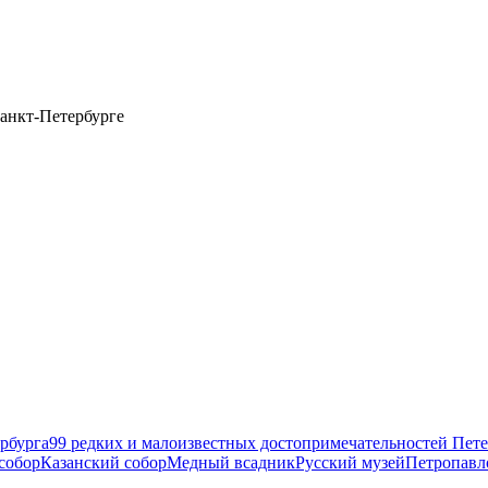
анкт-Петербурге
рбурга
99 редких и малоизвестных достопримечательностей Пете
собор
Казанский собор
Медный всадник
Русский музей
Петропавл