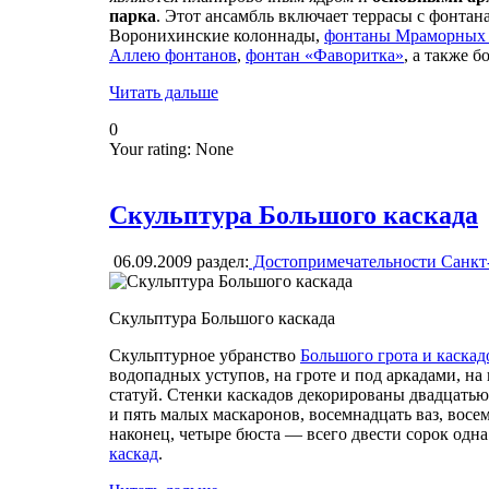
парка
. Этот ансамбль включает террасы с фонтан
Воронихинские колоннады,
фонтаны Мраморных 
Аллею фонтанов
,
фонтан «Фаворитка»
, а также б
Читать дальше
0
Your rating:
None
Скульптура Большого каскада
06.09.2009
раздел:
Достопримечательности Санкт
Скульптура Большого каскада
Скульптурное убранство
Большого грота и каскад
водопадных уступов, на гроте и под аркадами, н
статуй. Стенки каскадов декорированы двадцать
и пять малых маскаронов, восемнадцать ваз, восе
наконец, четыре бюста — всего двести сорок одн
каскад
.