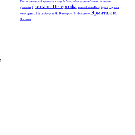
Петропавловской крепости
улица Рубинштейна
фонтан Самсон
Фонтанка
фонтаны Петергофа
фонтаны
Царское
храмы Санкт-Петербурга
Эрмитаж
центр Петербурга
Ч. Камерон
село
Э. Фальконе
Ю.
Фельтен
р