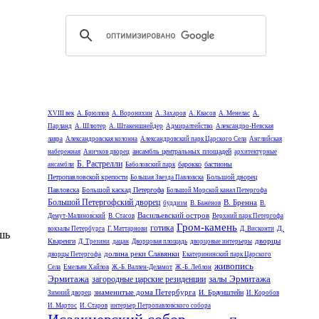
XVIII век
А. Брюллов
А. Воронихин
А. Захаров
А. Квасов
А. Менелас
А.
Парланд
А. Шлютер
А. Штакеншнейдер
Адмиралтейство
Александро-Невская
лавра
Александровская колонна
Александровский парк Царского Села
Английская
ансамбль центральных площадей
набережная
Аничков дворец
архитектурные
Б. Растрелли
барокко
бастионы
ансамбли
Баболовский парк
Петропавловской крепости
Большой дворец
Большая Звезда Павловска
Павловска
Большой каскад Петергофа
Большой Морской канал Петергофа
Большой Петергофский дворец
В. Бренна
буддизм
В. Баженов
В.
Васильевский остров
Демут-Малиновский
В. Стасов
Верхний парк Петергофа
Гром-камень
готика
Д.
вокзалы Петербурга
Г. Маттарнови
Д. Висконти
шь
дворцы
Кваренги
Д. Трезини
дацан
Дворцовая площадь
дворцовые интерьеры
долина реки Славянки
дворцы Петергофа
Екатерининский парк Царского
живопись
Села
Емельян Хайлов
Ж.-Б. Валлен-Деламот
Ж.-Б. Леблон
Эрмитажа
залы Эрмитажа
загородные царские резиденции
знаменитые дома Петербурга
И. Браунштейн
Зимний дворец
И. Коробов
И. Мартос
И. Старов
интерьер Петропавловского собора