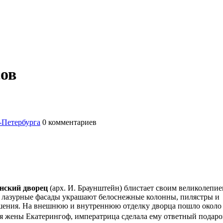
сов
-Петербурга
0
комментариев
нский дворец
(арх. И. Браунштейн) блистает своим великолепие
го лазурные фасады украшают белоснежные колонны, пилястры и
ашения. На внешнюю и внутреннюю отделку дворца пошло около
ля жены Екатерингоф, императрица сделала ему ответный подаро