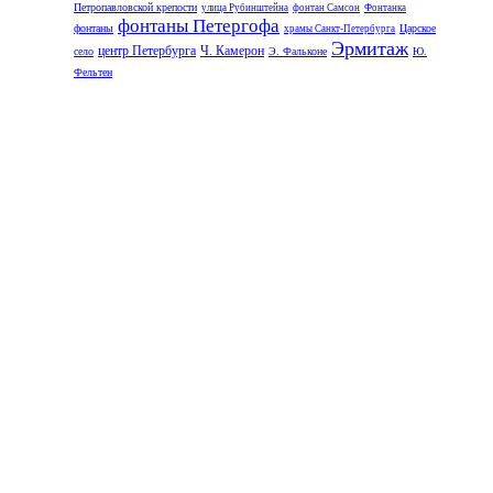
Петропавловской крепости
улица Рубинштейна
фонтан Самсон
Фонтанка
фонтаны Петергофа
фонтаны
Царское
храмы Санкт-Петербурга
Эрмитаж
центр Петербурга
Ч. Камерон
село
Э. Фальконе
Ю.
Фельтен