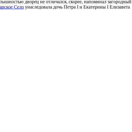
 пышностью дворец не отличался, скорее, напоминал загородный
арское Село
унаследовала дочь Петра I и Екатерины I Елизавета