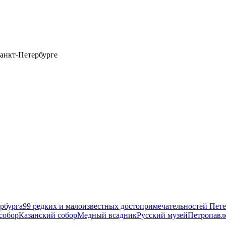
анкт-Петербурге
рбурга
99 редких и малоизвестных достопримечательностей Пете
собор
Казанский собор
Медный всадник
Русский музей
Петропавл