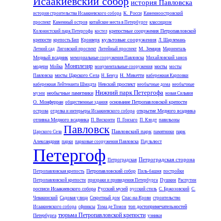
Исаакиевский собор
история Павловска
К. Росси
история строительства Исаакиевского собора
Каменноостровский
проспект
Каменный остров
китайские места в Петербурге
классицизм
крепостные сооружения Петропавловской
Колонистский парк Петергофа
костел
культовые сооружения
крепости
крепость Бип
Кронверк
Л. Шарлемань
М. Земцов
Летний сад
Лиговский проспект
Литейный проспект
Мариенталь
Медный всадник
мемориальные сооружения Павловска
Михайловский замок
Монплезир
модерн
мосты
Мойка
монументальные сооружения
мосты
мосты Царского Села
Н. Микетти
Павловска
Н. Бенуа
набережная Карповки
Невский проспект
набережная Лейтенанта Шмидта
необычные дома
необычные
Нижний парк Петергофа
необычные памятники
музеи
новая Сильвия
О. Монферран
основание Петропавловской крепости
общественные здания
открытие Медного всадника
острова
отделка и интерьеры Исаакиевского собора
отливка Медного всадника
П. Висконти
П. Гонзаго
П. Клодт
павильоны
Павловск
Павловский парк
парк
Царского Села
памятники
Александрия
парки
парковые сооружения Павловска
Паульлюст
Петергоф
Петроградская сторона
Петроградская
Петропавловский собор
Петропавловская крепость
Пиль-башня
постройки
Петропавловской крепости
призраки и привидения Петербурга
Пушкин
Распутин
росписи Исаакиевского собора
Русский музей
русский стиль
С. Бржозовский
С.
Чевакинский
Садовая улица
Секретный дом
Спас-на-Крови
строительство
топ достопримечательностей
Исаакиевского собора
сфинксы
Тома де Томон
тюрьма Петропавловской крепости
Петербурга
узники