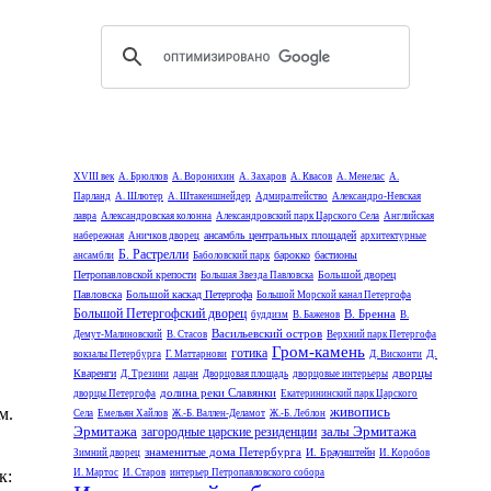
XVIII век
А. Брюллов
А. Воронихин
А. Захаров
А. Квасов
А. Менелас
А.
Парланд
А. Шлютер
А. Штакеншнейдер
Адмиралтейство
Александро-Невская
лавра
Александровская колонна
Александровский парк Царского Села
Английская
ансамбль центральных площадей
набережная
Аничков дворец
архитектурные
Б. Растрелли
барокко
бастионы
ансамбли
Баболовский парк
Петропавловской крепости
Большой дворец
Большая Звезда Павловска
Павловска
Большой каскад Петергофа
Большой Морской канал Петергофа
Большой Петергофский дворец
В. Бренна
буддизм
В. Баженов
В.
Васильевский остров
Демут-Малиновский
В. Стасов
Верхний парк Петергофа
Гром-камень
готика
Д.
вокзалы Петербурга
Г. Маттарнови
Д. Висконти
дворцы
Кваренги
Д. Трезини
дацан
Дворцовая площадь
дворцовые интерьеры
долина реки Славянки
дворцы Петергофа
Екатерининский парк Царского
живопись
м.
Села
Емельян Хайлов
Ж.-Б. Валлен-Деламот
Ж.-Б. Леблон
Эрмитажа
залы Эрмитажа
загородные царские резиденции
знаменитые дома Петербурга
И. Браунштейн
Зимний дворец
И. Коробов
И. Мартос
И. Старов
интерьер Петропавловского собора
к: