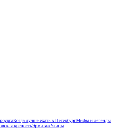
рбурга
Когда лучше ехать в Петербург
Мифы и легенды
овская крепость
Эрмитаж
Улицы