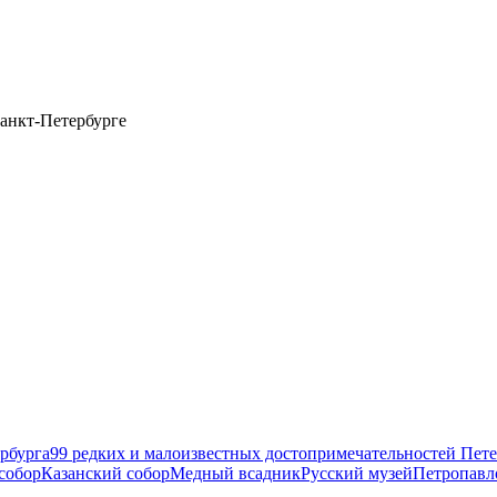
анкт-Петербурге
рбурга
99 редких и малоизвестных достопримечательностей Пете
собор
Казанский собор
Медный всадник
Русский музей
Петропавл