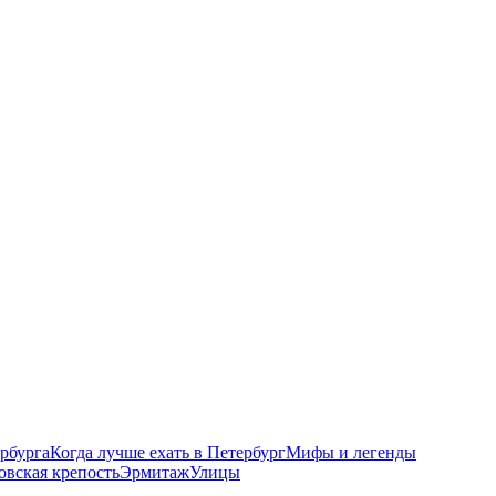
рбурга
Когда лучше ехать в Петербург
Мифы и легенды
овская крепость
Эрмитаж
Улицы