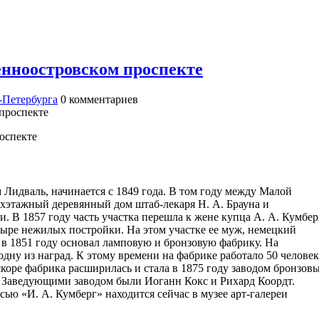
нноостровском проспекте
-Петербурга
0
комментариев
оспекте
м Лидваль, начинается с 1849 года. В том году между Малой
хэтажный деревянный дом штаб-лекаря Н. А. Брауна и
 В 1857 году часть участка перешла к жене купца А. А. Кумбер
ыре нежилых постройки. На этом участке ее муж, немецкий
в 1851 году основал ламповую и бронзовую фабрику. На
дну из наград. К этому времени на фабрике работало 50 человек
скоре фабрика расширилась и стала в 1875 году заводом бронзов
г. Заведующими заводом были Иоганн Кокс и Рихард Коордт.
ью «И. А. Кумберг» находится сейчас в музее арт-галереи