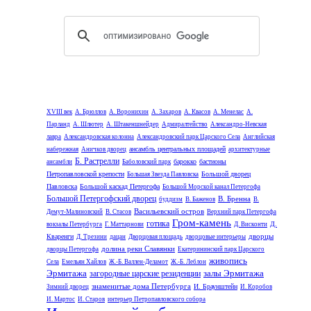
XVIII век
А. Брюллов
А. Воронихин
А. Захаров
А. Квасов
А. Менелас
А.
Парланд
А. Шлютер
А. Штакеншнейдер
Адмиралтейство
Александро-Невская
лавра
Александровская колонна
Александровский парк Царского Села
Английская
ансамбль центральных площадей
набережная
Аничков дворец
архитектурные
Б. Растрелли
барокко
бастионы
ансамбли
Баболовский парк
Петропавловской крепости
Большой дворец
Большая Звезда Павловска
Павловска
Большой каскад Петергофа
Большой Морской канал Петергофа
Большой Петергофский дворец
В. Бренна
буддизм
В. Баженов
В.
Васильевский остров
Демут-Малиновский
В. Стасов
Верхний парк Петергофа
Гром-камень
готика
Д.
вокзалы Петербурга
Г. Маттарнови
Д. Висконти
дворцы
Кваренги
Д. Трезини
дацан
Дворцовая площадь
дворцовые интерьеры
долина реки Славянки
дворцы Петергофа
Екатерининский парк Царского
живопись
Села
Емельян Хайлов
Ж.-Б. Валлен-Деламот
Ж.-Б. Леблон
Эрмитажа
залы Эрмитажа
загородные царские резиденции
знаменитые дома Петербурга
И. Браунштейн
Зимний дворец
И. Коробов
И. Мартос
И. Старов
интерьер Петропавловского собора