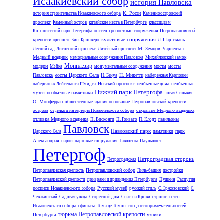
Исаакиевский собор
история Павловска
К. Росси
история строительства Исаакиевского собора
Каменноостровский
проспект
Каменный остров
китайские места в Петербурге
классицизм
крепостные сооружения Петропавловской
Колонистский парк Петергофа
костел
культовые сооружения
крепости
крепость Бип
Кронверк
Л. Шарлемань
М. Земцов
Летний сад
Лиговский проспект
Литейный проспект
Мариенталь
Медный всадник
мемориальные сооружения Павловска
Михайловский замок
Монплезир
модерн
мосты
Мойка
монументальные сооружения
мосты
мосты Царского Села
Н. Микетти
Павловска
Н. Бенуа
набережная Карповки
Невский проспект
набережная Лейтенанта Шмидта
необычные дома
необычные
Нижний парк Петергофа
необычные памятники
музеи
новая Сильвия
О. Монферран
основание Петропавловской крепости
общественные здания
открытие Медного всадника
острова
отделка и интерьеры Исаакиевского собора
отливка Медного всадника
П. Висконти
П. Гонзаго
П. Клодт
павильоны
.
Павловск
Павловский парк
парк
Царского Села
памятники
Александрия
парки
парковые сооружения Павловска
Паульлюст
Петергоф
Петроградская сторона
Петроградская
Петропавловский собор
Петропавловская крепость
Пиль-башня
постройки
Петропавловской крепости
призраки и привидения Петербурга
Пушкин
Распутин
 —
росписи Исаакиевского собора
Русский музей
русский стиль
С. Бржозовский
С.
Чевакинский
Садовая улица
Секретный дом
Спас-на-Крови
строительство
топ достопримечательностей
Исаакиевского собора
сфинксы
Тома де Томон
тюрьма Петропавловской крепости
Петербурга
узники