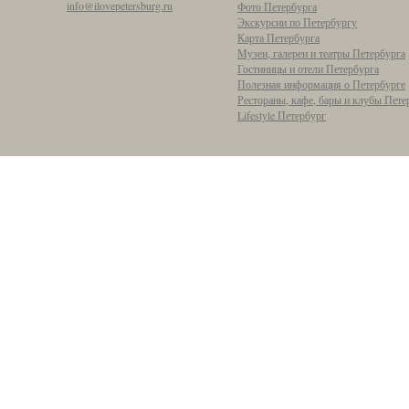
info@ilovepetersburg.ru
Фото Петербурга
Экскурсии по Петербургу
Карта Петербурга
Музеи, галереи и театры Петербурга
Гостиницы и отели Петербурга
Полезная информация о Петербурге
Рестораны, кафе, бары и клубы Пете
Lifestyle Петербург