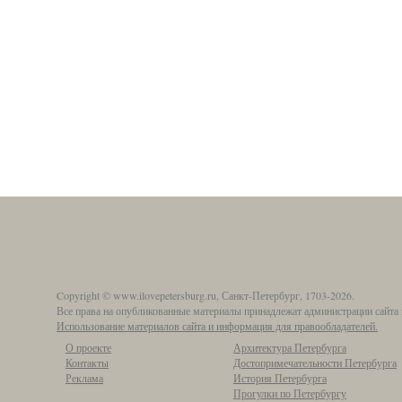
Copyright © www.ilovepetersburg.ru, Санкт-Петербург, 1703-2026.
Все права на опубликованные материалы принадлежат администрации сайта 
Использование материалов сайта и информация для правообладателей.
О проекте
Архитектура Петербурга
Контакты
Достопримечательности Петербурга
Реклама
История Петербурга
Прогулки по Петербургу