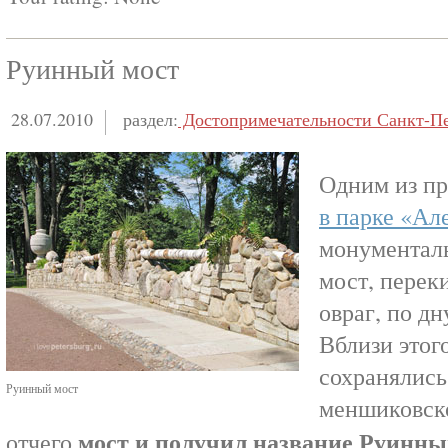
Руинный мост
28.07.2010
раздел:
Достопримечательности Санкт-Пе
Одним из п
в парке «Ал
монументал
мост, перек
овраг, по дн
Вблизи этого
сохранялис
Руинный мост
меншиковск
мост и получил название Руинн
отчего