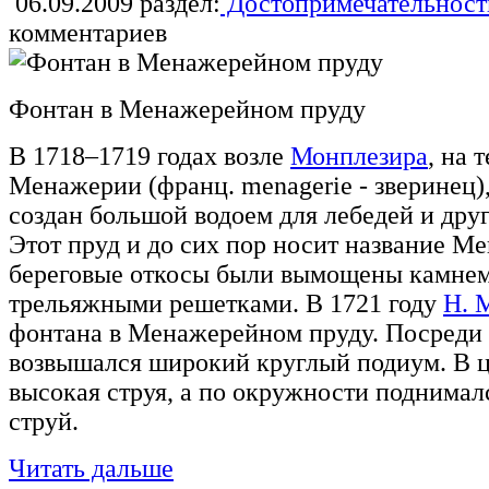
06.09.2009
раздел:
Достопримечательност
комментариев
Фонтан в Менажерейном пруду
В 1718–1719 годах возле
Монплезира
, на 
Менажерии (франц. menagerie - зверинец)
создан большой водоем для лебедей и др
Этот пруд и до сих пор носит название М
береговые откосы были вымощены камне
трельяжными решетками. В 1721 году
Н. 
фонтана в Менажерейном пруду. Посреди 
возвышался широкий круглый подиум. В ц
высокая струя, а по окружности поднималс
струй.
Читать дальше