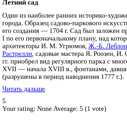
Летний сад
Один из наиболее ранних историко-худож
города. Образец садово-паркового искусст
его создания — 1704 г. Сад был заложен 
I по его первоначальному плану, над кото
архитекторы И. М. Угрюмов,
Ж.-Б. Лебло
Растрелли
, садовые мастера Я. Роозен, И.
гг. приобрел вид регулярного парка с мно
XVII — начала XVIII в., фонтанами, давш
(разрушены в период наводнения 1777 г.).
Читать дальше
5
Your rating:
None
Average:
5
(
1
vote)