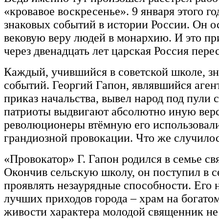
«кровавое воскресенье». 9 января этого г
знаковых событий в истории России. Он ос
вековую веру людей в монархию. И это при
через двенадцать лет царская Россия пере
Каждый, учившийся в советской школе, з
событий. Георгий Гапон, являвшийся аген
приказ начальства, вывел народ под пули 
патриоты выдвигают абсолютно иную вер
революционеры втёмную его использовал
грандиозной провокации. Что же случилос
«Провокатор» Г. Гапон родился в семье с
Окончив сельскую школу, он поступил в с
проявлять незаурядные способности. Его 
лучших приходов города – храм на богатом
живости характера молодой священник не 