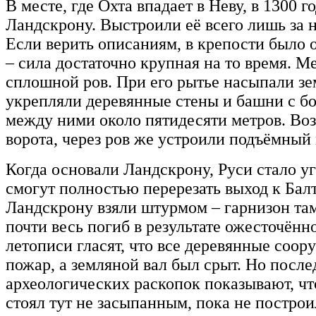
В месте, где Охта впадает в Неву, в 1300 
Ландскрону. Выстроили её всего лишь за 
Если верить описаниям, в крепости было 
– сила достаточно крупная на то время. 
сплошной ров. При его рытье насыпали зе
укрепляли деревянные стены и башни с б
между ними около пятидесяти метров. Во
ворота, через ров же устроили подъёмный 
Когда основали Ландскрону, Руси стало уг
смогут полностью перерезать выход к Балти
Ландскрону взяли штурмом – гарнизон там
почти весь погиб в результате ожесточённ
летописи гласят, что все деревянные соо
пожар, а земляной вал был срыт. Но посл
археологических раскопок показывают, чт
стоял тут не засыпанным, пока не постро