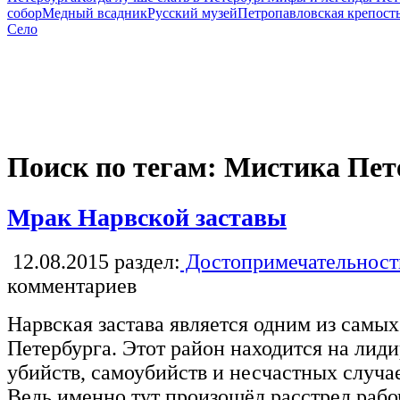
собор
Медный всадник
Русский музей
Петропавловская крепост
Село
Поиск по тегам: Мистика Пет
Мрак Нарвской заставы
12.08.2015
раздел:
Достопримечательност
комментариев
Нарвская застава является одним из самы
Петербурга. Этот район находится на лид
убийств, самоубийств и несчастных случа
Ведь именно тут произошёл расстрел рабо