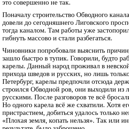
это совершенно не так.
Поначалу строительство Обводного канала 
довели до сегодняшнего Лиговского просп
тогда каналом. Там работы уже застопори
гибнуть массово и стали разбегаться.
Чиновники попробовали выяснить причину
зашло быстро в тупик. Говорили, будто ра
карелы. Данный народ проживал в невской
прихода шведов и русских, но лишь тольк
Петербург, карелы предпочли отсюда держ
строился Обводной ров, они выходили из л
русскими. После разговоров те всё бросал
Но одного карела всё же схватили. Хотя е
пристрастием, добиться удалось только н
«Плохая земля, копать нельзя». Так или ин
результате, было заброшено.