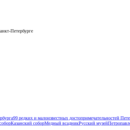
анкт-Петербурге
рбурга
99 редких и малоизвестных достопримечательностей Пете
собор
Казанский собор
Медный всадник
Русский музей
Петропавл