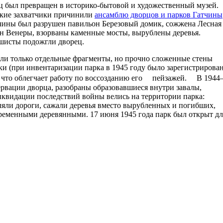
ц был превращен в историко-бытовой и художественный музей
ские захватчики причинили
ансамблю дворцов и парков Гатчины
чины был разрушен павильон Березовый домик, сожжена Лесная
н Венеры, взорваны каменные мосты, вырублены деревья.
ашисты подожгли дворец.
ели только отдельные фрагменты, но прочно сложенные стены
ки (при инвентаризации парка в 1945 году было зарегистрирова
я, что облегчает работу по воссозданию его пейзажей. В 1944
рвации дворца, разобраны образовавшиеся внутри завалы,
иквидации последствий войны велись на территории парка:
ляли дороги, сажали деревья вместо вырубленных и погибших,
еменными деревянными. 17 июня 1945 года парк был открыт дл