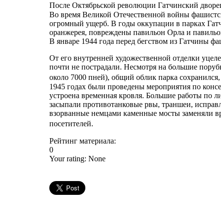
После Октябрьской революции Гатчинский дворе
Во время Великой Отечественной войны фашист
огромный ущерб. В годы оккупации в парках Гат
оранжерея, повреждены павильон Орла и павильо
В январе 1944 года перед бегством из Гатчины ф
От его внутренней художественной отделки уцел
почти не пострадали. Несмотря на большие поруб
около 7000 пней), общий облик парка сохранилс
1945 годах были проведены мероприятия по консе
устроена временная кровля. Большие работы по л
засыпали противотанковые рвы, траншеи, исправ
взорванные немцами каменные мосты заменяли вр
посетителей.
Рейтинг материала:
0
Your rating:
None