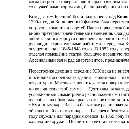
когда открытые галереи-колоннады во втором эт
со служебными корпусами, были разобраны и на 
Вслед за тем Бренной были надстроены над
Коню
1790-х годов Конюшенный флигель был переимен
устроены комнаты для детей Павла и ряд служе
вновь претерпел значительные изменения. Оба д
ашни главного корпуса повышены на один этаж. П
руководил строительными работами. Переделка К
осуществлена в 1845-1848 годах. В 1852 году зав
отделал помещение театра, большую парадную лес
Арсенальный зал и ряд апартаментов, предназн
Перестройка дворца в середине XIX века не вне
и основная особенность здания – облицовка ка
штукатурки. Матовая серовато-желтая поверхност
по колористической гамме. Центральная часть д
усложненный симметрично расположенными пяти
дугообразных боковых крыльев левое (если встат
с Кухонным каре. Здесь в бельэтаже расположены 
обращенный окнами в парк. Галерея в бельэтаже 
году служила для парадных обедов. В 1855 году га
коллекцию оружия. После этого её стали называт