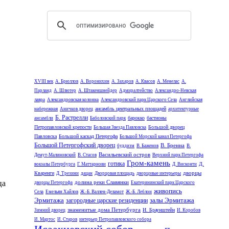
XVIII век
А. Брюллов
А. Воронихин
А. Захаров
А. Квасов
А. Менелас
А.
Парланд
А. Шлютер
А. Штакеншнейдер
Адмиралтейство
Александро-Невская
лавра
Александровская колонна
Александровский парк Царского Села
Английская
ансамбль центральных площадей
набережная
Аничков дворец
архитектурные
Б. Растрелли
барокко
бастионы
ансамбли
Баболовский парк
Петропавловской крепости
Большой дворец
Большая Звезда Павловска
Павловска
Большой каскад Петергофа
Большой Морской канал Петергофа
Большой Петергофский дворец
В. Бренна
буддизм
В. Баженов
В.
Васильевский остров
Демут-Малиновский
В. Стасов
Верхний парк Петергофа
Гром-камень
готика
Д.
вокзалы Петербурга
Г. Маттарнови
Д. Висконти
дворцы
Кваренги
Д. Трезини
дацан
Дворцовая площадь
дворцовые интерьеры
ца
долина реки Славянки
дворцы Петергофа
Екатерининский парк Царского
живопись
Села
Емельян Хайлов
Ж.-Б. Валлен-Деламот
Ж.-Б. Леблон
Эрмитажа
залы Эрмитажа
загородные царские резиденции
знаменитые дома Петербурга
И. Браунштейн
Зимний дворец
И. Коробов
И. Мартос
И. Старов
интерьер Петропавловского собора