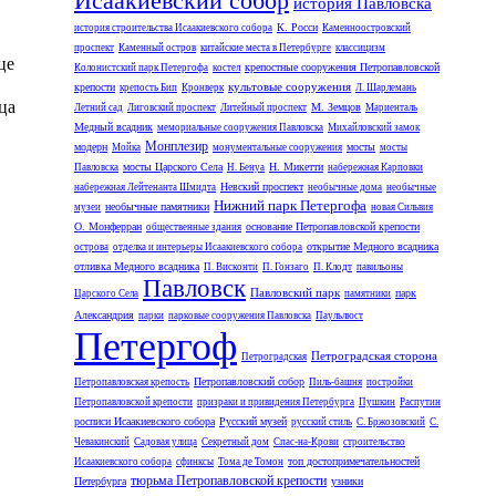
Исаакиевский собор
история Павловска
К. Росси
история строительства Исаакиевского собора
Каменноостровский
проспект
Каменный остров
китайские места в Петербурге
классицизм
це
крепостные сооружения Петропавловской
Колонистский парк Петергофа
костел
культовые сооружения
крепости
крепость Бип
Кронверк
Л. Шарлемань
ца
М. Земцов
Летний сад
Лиговский проспект
Литейный проспект
Мариенталь
Медный всадник
мемориальные сооружения Павловска
Михайловский замок
Монплезир
модерн
мосты
Мойка
монументальные сооружения
мосты
мосты Царского Села
Н. Микетти
Павловска
Н. Бенуа
набережная Карповки
Невский проспект
набережная Лейтенанта Шмидта
необычные дома
необычные
Нижний парк Петергофа
необычные памятники
музеи
новая Сильвия
О. Монферран
основание Петропавловской крепости
общественные здания
открытие Медного всадника
острова
отделка и интерьеры Исаакиевского собора
отливка Медного всадника
П. Висконти
П. Гонзаго
П. Клодт
павильоны
Павловск
Павловский парк
парк
Царского Села
памятники
Александрия
парки
парковые сооружения Павловска
Паульлюст
Петергоф
Петроградская сторона
Петроградская
Петропавловский собор
Петропавловская крепость
Пиль-башня
постройки
Петропавловской крепости
призраки и привидения Петербурга
Пушкин
Распутин
росписи Исаакиевского собора
Русский музей
русский стиль
С. Бржозовский
С.
Чевакинский
Садовая улица
Секретный дом
Спас-на-Крови
строительство
топ достопримечательностей
Исаакиевского собора
сфинксы
Тома де Томон
тюрьма Петропавловской крепости
Петербурга
узники