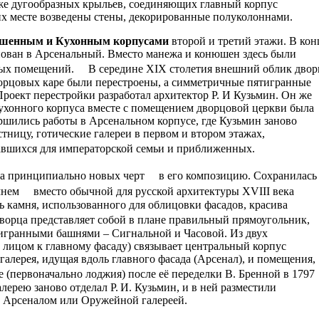
аже дугообразных крыльев, соединяющих главный корпус
их месте возведены стены, декорированные полуколоннами.
шенным и Кухонным корпусами
второй и третий этажи. В кон
ован в Арсенальный. Вместо манежа и конюшен здесь были
бных помещений. В середине XIX столетия внешний облик двор
ворцовых каре были перестроены, а симметричные пятигранные
роект перестройки разработал архитектор Р. И Кузьмин. Он же
ухонного корпуса вместе с помещением дворцовой церкви была
ершились работы в Арсенальном корпусе, где Кузьмин заново
тницу, готические галереи в первом и втором этажах,
ачавшихся для императорской семьи и приближенных.
сла принципиально новых черт в его композицию. Сохранилась
мнем вместо обычной для русской архитектуры XVIII века
ь камня, использованного для облицовки фасадов, красива
ворца представляет собой в плане правильный прямоугольник,
гранными башнями – Сигнальной и Часовой. Из двух
ь лицом к главному фасаду) связывает центральный корпус
галерея, идущая вдоль главного фасада (Арсенал), и помещения,
(первоначально лоджия) после её переделки В. Бренной в 1797
лерею заново отделал Р. И. Кузьмин, и в ней разместили
ь Арсеналом или Оружейной галереей.