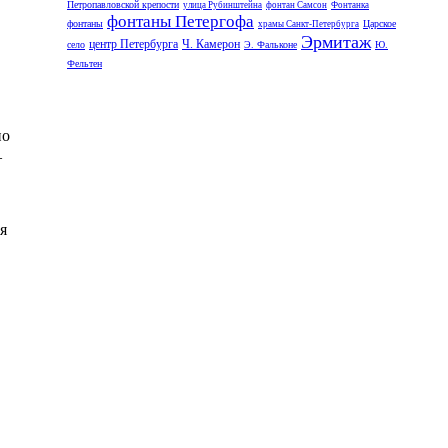
Петропавловской крепости
улица Рубинштейна
фонтан Самсон
Фонтанка
.
фонтаны Петергофа
фонтаны
Царское
храмы Санкт-Петербурга
Эрмитаж
центр Петербурга
Ч. Камерон
село
Э. Фальконе
Ю.
Фельтен
но
–
я