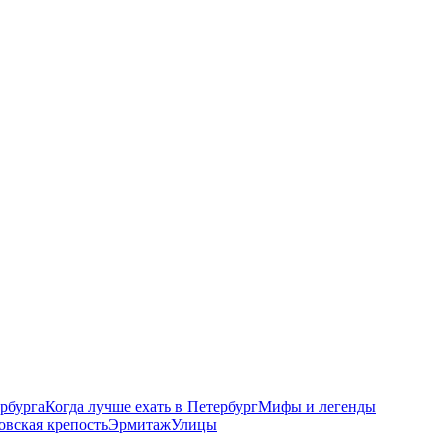
рбурга
Когда лучше ехать в Петербург
Мифы и легенды
овская крепость
Эрмитаж
Улицы