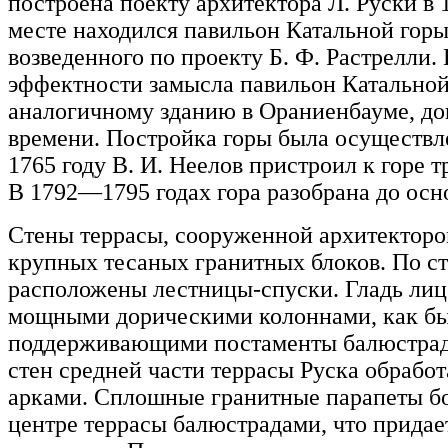
построена поекту архитектора Л. Руски в 1
месте находился павильон Катальной гор
возведенного по проекту Б. Ф. Растрелли
эффектности замысла павильон Катальной
аналогичному зданию в Ораниенбауме, д
времени. Постройка горы была осуществл
1765 году В. И. Неелов пристроил к горе 
В 1792—1795 годах гора разобрана до осн
Стены террасы, сооруженной архитекторо
крупных тесаных гранитных блоков. По с
расположены лестницы-спуски. Гладь лиц
мощными дорическими колоннами, как бы
поддерживающими постаменты балюстрад
стен средней части террасы Руска обраб
арками. Сплошные гранитные парапеты б
центре террасы балюстрадами, что придае