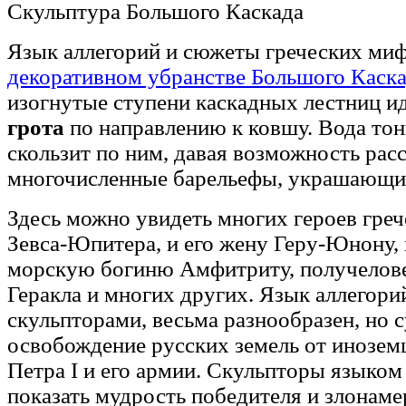
Скульптура Большого Каскада
Язык аллегорий и сюжеты греческих миф
декоративном убранстве Большого Каск
изогнутые ступени каскадных лестниц и
грота
по направлению к ковшу. Вода то
скользит по ним, давая возможность расс
многочисленные барельефы, украшающие
Здесь можно увидеть многих героев гре
Зевса-Юпитера, и его жену Геру-Юнону,
морскую богиню Амфитриту, получелове
Геракла и многих других. Язык аллегори
скульпторами, весьма разнообразен, но 
освобождение русских земель от инозем
Петра I и его армии. Скульпторы языком
показать мудрость победителя и злонаме