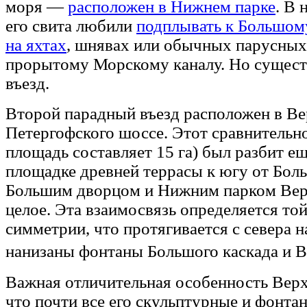
моря —
расположен в Нижнем парке
. В 
его свита любили
подплывать к Большом
на яхтах
, шнявах или обычных парусных
прорытому Морскому каналу. Но сущест
въезд.
Второй парадный въезд расположен в Ве
Петергофского шоссе. Этот сравнительно
площадь составляет 15 га) был разбит ещ
площадке древней террасы к югу от Боль
Большим дворцом и Нижним парком Верх
целое. Эта взаимосвязь определяется то
симметрии, что протягивается с севера н
нанизаны фонтаны Большого каскада и 
Важная отличительная особенность Верхн
что почти все его скульптурные и фонт