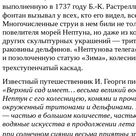
выполненную в 1737 году Б.-К. Растре
фонтан вызывал у всех, кто его видел, 
Многочисленные струи в нем били не тол
повелителя морей Нептуна, но даже из к
других скульптурных украшений — трит
раковины дельфинов. «Нептунова телега
и позолоченную статую «Зима», колесни
трехступенчатый каскад.
Известный путешественник И. Георги пи
«Верхний сад имеет… весьма великий во
Нептун с его колесницею, конями и про
окруженный тритонами и дельфинами. И
— частью в большом количестве, частью
водяные искусства в продолжении лета 
при солнечном сиянии весьма приятны з