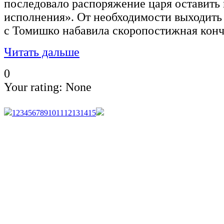
последовало распоряжение царя оставить
исполнения». От необходимости выходить
с Томишко набавила скоропостижная конч
Читать дальше
0
Your rating:
None
1
2
3
4
5
6
7
8
9
10
11
12
13
14
15