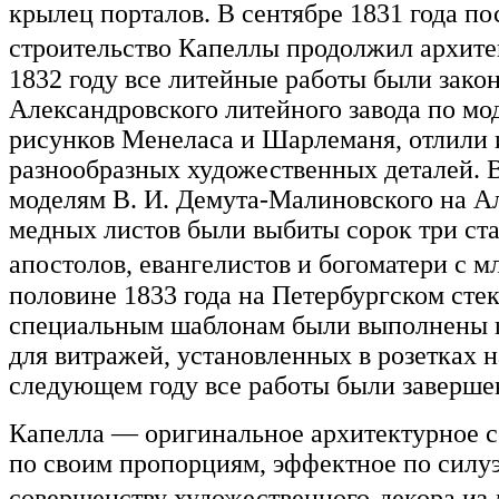
крылец порталов. В сентябре 1831 года п
строительство Капеллы продолжил архит
1832 году все литейные работы были зако
Александровского литейного завода по мо
рисунков Менеласа и Шарлеманя, отлили 
разнообразных художественных деталей. В
моделям В. И. Демута-Малиновского на Ал
медных листов были выбиты сорок три ста
апостолов, евангелистов и богоматери с
половине 1833 года на Петербургском сте
специальным шаблонам были выполнены ц
для витражей, установленных в розетках н
следующем году все работы были заверше
Капелла — оригинальное архитектурное 
по своим пропорциям, эффектное по силуэ
совершенству художественного-декора из