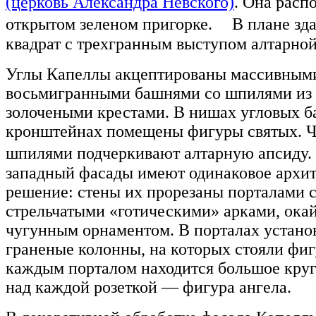
(церковь Александра Невского)
. Она расп
открытом зеленом пригорке. В плане зда
квадрат с трехгранным выступом алтарной
Углы Капеллы акцептированы массивным
восьмигранными башнями со шпилями из 
золочеными крестами. В нишах угловых 
кронштейнах помещены фигуры святых. Ч
шпилями подчеркивают алтарную апсиду
западный фасады имеют одинаковое архит
решение: стены их прорезаны порталами 
стрельчатыми «готическими» арками, ок
чугунным орнаментом. В порталах устано
граненые колонны, на которых стояли фиг
каждым порталом находится большое круг
над каждой розеткой — фигура ангела.