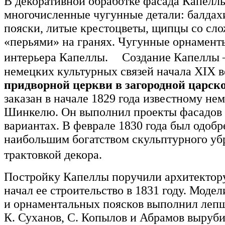
В декоративной обработке фасада Капелл
многочисленные чугунные детали: балда
пояски, литые крестоцветы, щипцы со сл
«перьями» на гранях. Чугунные орнамент
интерьера Капеллы. Создание Капеллы 
немецких культурных связей начала XIX в
придворной церкви в загородной царск
заказан в начале 1829 года известному не
Шинкелю. Он выполнил проекты фасадов 
вариантах. В феврале 1830 года был одобр
наибольшим богатством скульптурного уб
трактовкой декора.
Постройку Капеллы поручили архитектору
начал ее строительство в 1831 году. Моде
и орнаментальных поясков выполнил лепщ
К. Суханов, С. Копылов и Абрамов выруб