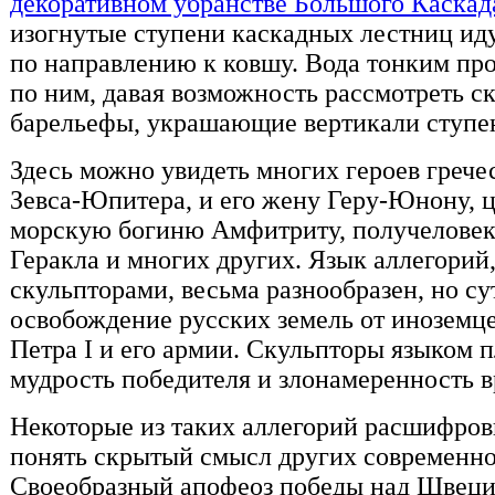
декоративном убранстве Большого Каскад
изогнутые ступени каскадных лестниц иду
по направлению к ковшу. Вода тонким пр
по ним, давая возможность рассмотреть с
барельефы, украшающие вертикали ступе
Здесь можно увидеть многих героев греч
Зевса-Юпитера, и его жену Геру-Юнону, 
морскую богиню Амфитриту, получеловек
Геракла и многих других. Язык аллегорий
скульпторами, весьма разнообразен, но су
освобождение русских земель от иноземце
Петра I и его армии. Скульпторы языком п
мудрость победителя и злонамеренность в
Некоторые из таких аллегорий расшифров
понять скрытый смысл других современно
Своеобразный апофеоз победы над Швецие