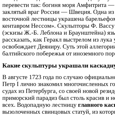
перевести так: богиня моря Амфитрита —
заклятый враг России — Швеция. Одна из
восточной лестницы украшена барельефо
кентавром Нессом». Скульпторы Ф. Вассу 
(эскизы Ж.-Б. Леблона и Браунштейна) яз
рассказать, как Геракл выстрелом из лука 
освобождает Деяниру. Суть этой аллегор
балтийского побережья от иноземного по
Какие скульптуры украшали каскадну
В августе 1723 года по случаю официальн
Петр I лично знакомил многочисленных г
судах из Петербурга, со своей новой рези
приморский парадиз был столь красив и 
всех. Водопадную лестницу
главного кас
вызолоченных свинцовых статуй, из кото