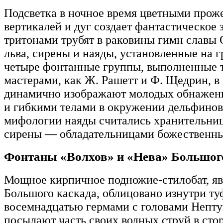
Подсветка в ночное время цветными прож
вертикалей и дуг создает фантастическое 
тритонами трубят в раковины гимн славы
льва, сирены и наяды, установленные на г
четыре фонтанные группы, выполненные
мастерами, как Ж. Рашетт и Ф. Щедрин, в
динамично изображают молодых обнажен
и гибкими телами в окружении дельфинов 
мифологии наяды считались хранительница
сирены — обладательницами божественны
Фонтаны «Волхов» и «Нева» Большог
Мощное кирпичное подножие-стилобат, я
Большого каскада, облицовано изнутри ту
восемнадцатью гермами с головами Нептун
посылают часть своих водных струй в сто