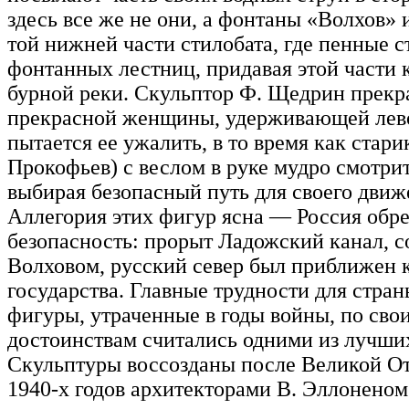
здесь все же не они, а фонтаны «Волхов» 
той нижней части стилобата, где пенные 
фонтанных лестниц, придавая этой части 
бурной реки. Скульптор Ф. Щедрин прекра
прекрасной женщины, удерживающей лево
пытается ее ужалить, в то время как стари
Прокофьев) с веслом в руке мудро смотри
выбирая безопасный путь для своего движ
Аллегория этих фигур ясна — Россия обр
безопасность: прорыт Ладожский канал, 
Волховом, русский север был приближен 
государства. Главные трудности для стра
фигуры, утраченные в годы войны, по сво
достоинствам считались одними из лучши
Скульптуры воссозданы после Великой От
1940-х годов архитекторами В. Эллонено