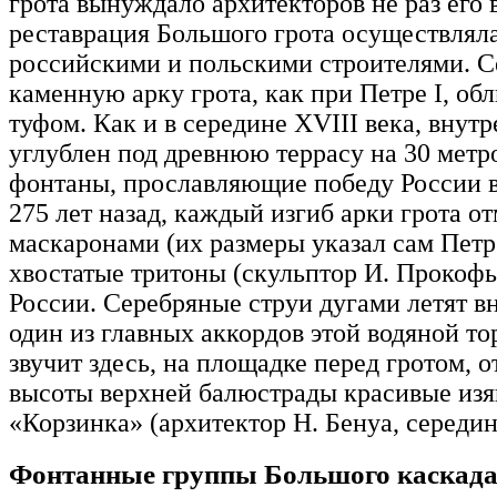
грота вынуждало архитекторов не раз его 
реставрация Большого грота осуществляла
российскими и польскими строителями. С
каменную арку грота, как при Петре I, о
туфом. Как и в середине XVIII века, внут
углублен под древнюю террасу на 30 метр
фонтаны, прославляющие победу России в
275 лет назад, каждый изгиб арки грота 
маскаронами (их размеры указал сам Петр I
хвостатые тритоны (скульптор И. Прокофье
России. Серебряные струи дугами летят вн
один из главных аккордов этой водяной 
звучит здесь, на площадке перед гротом, 
высоты верхней балюстрады красивые из
«Корзинка» (архитектор Н. Бенуа, середин
Фонтанные группы Большого каскада