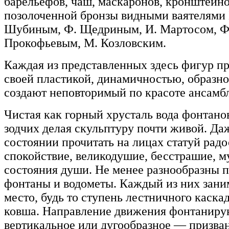
барельефов, чаш, маскаронов, кронштейн
позолоченной бронзы видными ваятелями Б
Шубиным, Ф. Щедриным, И. Мартосом, Ф.
Прокофьевым, М. Козловским.
Каждая из представленных здесь фигур пр
своей пластикой, динамичностью, образно
создают неповторимый по красоте ансамбл
Чистая как горный хрусталь вода фонтано
зодчих делая скульптуру почти живой. Да
состоянии прочитать на лицах статуй радо
спокойствие, великодушие, бесстрашие, м
состояния души. Не менее разнообразны п
фонтаны и водометы. Каждый из них зани
место, будь то ступень лестничного каска
ковша. Направление движения фонтанир
вертикальное или дугообразное — призва