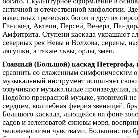
богато. Скульптурное оформление в основ
античной и отечественной мифологии. Зде
известных греческих богов и других персо
Ганимед, Актеон, Персей, Венера, Пандор
Амфитрита. Ступени каскада украшают а
северных рек Невы и Волхова, сирены, на
лягушки, а также львы, орлы, змеи.
Главный (Большой) каскад Петергофа, 
сравнить со слаженным симфоническим о
музыкальный инструмент исполняет свою 
озвучивают музыкальные произведения, н
Подобно прекрасной музыке, уловимой не 
сердцем, волшебная феерия звенящей, б
Большого каскада, льющейся на фоне золот
садов и зеленоватой синевы моря, воспри
человеческими чувствами. Большинство б