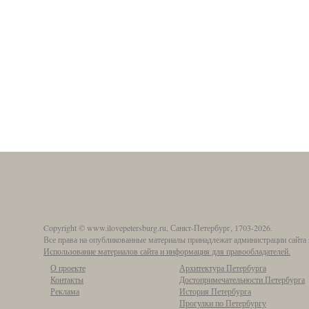
Copyright © www.ilovepetersburg.ru, Санкт-Петербург, 1703-2026.
Все права на опубликованные материалы принадлежат администрации сайта 
Использование материалов сайта и информация для правообладателей.
О проекте
Архитектура Петербурга
Контакты
Достопримечательности Петербурга
Реклама
История Петербурга
Прогулки по Петербургу