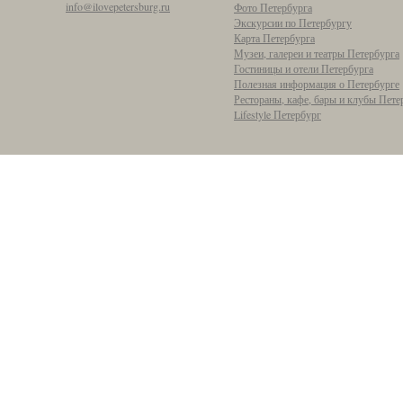
info@ilovepetersburg.ru
Фото Петербурга
Экскурсии по Петербургу
Карта Петербурга
Музеи, галереи и театры Петербурга
Гостиницы и отели Петербурга
Полезная информация о Петербурге
Рестораны, кафе, бары и клубы Пете
Lifestyle Петербург