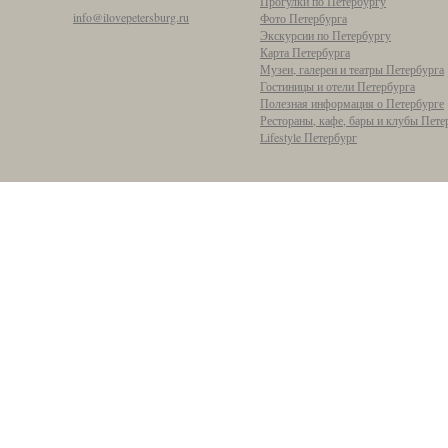
Прогулки по Петербургу
info@ilovepetersburg.ru
Фото Петербурга
Экскурсии по Петербургу
Карта Петербурга
Музеи, галереи и театры Петербурга
Гостиницы и отели Петербурга
Полезная информация о Петербурге
Рестораны, кафе, бары и клубы Пете
Lifestyle Петербург