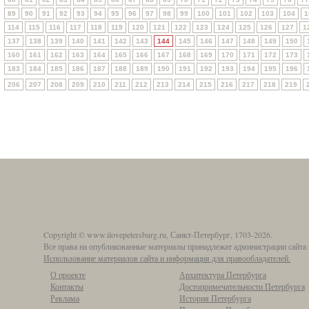
89
90
91
92
93
94
95
96
97
98
99
100
101
102
103
104
1
114
115
116
117
118
119
120
121
122
123
124
125
126
127
1
137
138
139
140
141
142
143
144
145
146
147
148
149
150
160
161
162
163
164
165
166
167
168
169
170
171
172
173
183
184
185
186
187
188
189
190
191
192
193
194
195
196
206
207
208
209
210
211
212
213
214
215
216
217
218
219
Copyright © www.ilovepetersburg.ru, Санкт-Петербург, 1703-2026.
Все права на опубликованные материалы принадлежат администрации сайта 
Использование материалов сайта и информация для правообладателей.
О проекте
Архитектура Петербурга
Контакты
Достопримечательности Петербурга
Реклама
История Петербурга