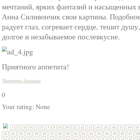
мечтаний, ярких фантазий и насыщенных 
Анна Силивончик свои картины. Подобное
радует глаз, согревает сердце, тешит душу,
долгое и незабываемое послевкусие.
Приятного аппетита!
Читать дальше
0
Your rating:
None
1
2
3
4
5
6
7
8
9
10
11
12
13
14
15
16
17
18
19
31
32
33
34
35
36
37
38
39
40
41
42
43
44
45
46
47
48
60
61
62
63
64
65
66
67
68
69
70
71
72
73
74
75
76
77