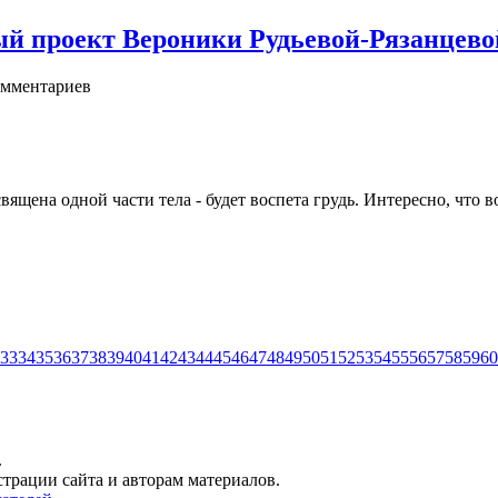
овый проект Вероники Рудьевой-Рязанц
мментариев
на одной части тела - будет воспета грудь. Интересно, что во
33
34
35
36
37
38
39
40
41
42
43
44
45
46
47
48
49
50
51
52
53
54
55
56
57
58
59
60
.
трации сайта и авторам материалов.