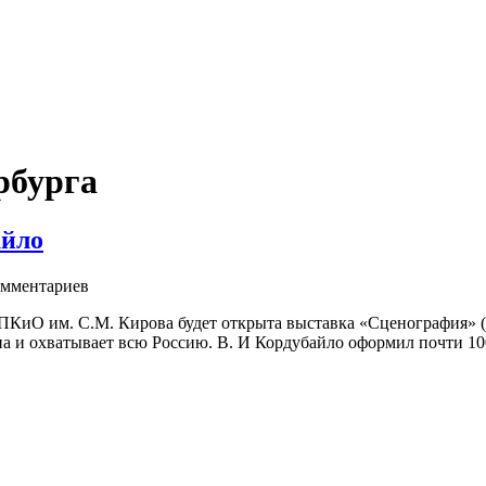
рбурга
айло
мментариев
ПКиО им. С.М. Кирова будет открыта выставка «Сценография» (т
а и охватывает всю Россию. В. И Кордубайло оформил почти 100