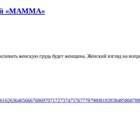
евой «МАММА»
спевать женскую грудь будет женщина. Женский взгляд на вопро
61
62
63
64
65
66
67
68
69
70
71
72
73
74
75
76
77
78
79
80
81
82
83
84
85
86
87
88