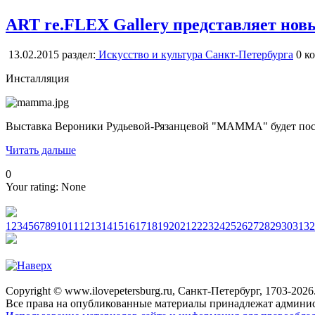
ART re.FLEX Gallery представляет н
13.02.2015
раздел:
Искусство и культура Санкт-Петербурга
0
ко
Инсталляция
Выставка Вероники Рудьевой-Рязанцевой "МАММА" будет посвяще
Читать дальше
0
Your rating:
None
1
2
3
4
5
6
7
8
9
10
11
12
13
14
15
16
17
18
19
20
21
22
23
24
25
26
27
28
29
30
31
32
Copyright © www.ilovepetersburg.ru, Санкт-Петербург, 1703-2026
Все права на опубликованные материалы принадлежат админис