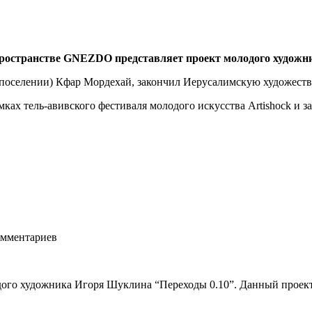
в пространстве GNEZDO представляет проект молодого х
 поселении) Кфар Мордехай, закончил Иерусалимскую художеств
ах тель-авивского фестиваля молодого искусства Artishock и зат
мментариев
ого художника Игоря Шуклина “Переходы 0.10”. Данный проект 