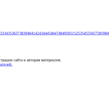
33
34
35
36
37
38
39
40
41
42
43
44
45
46
47
48
49
50
51
52
53
54
55
56
57
58
59
60
.
трации сайта и авторам материалов.
ателей.