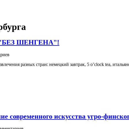
рбурга
ь "БЕЗ ШЕНГЕНА"!
риев
лечения разных стран: немецкий завтрак, 5 o’clock tea, италь
ие современного искусства угро-финског
мментариев