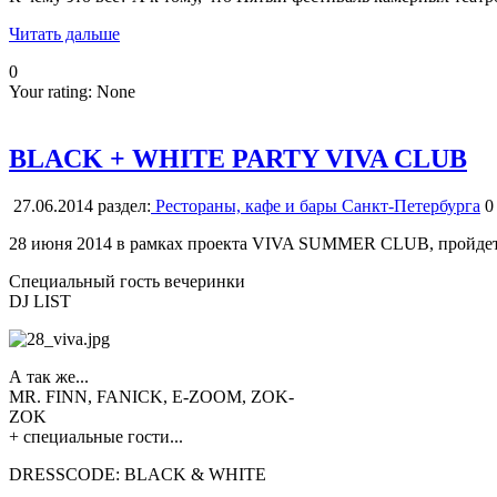
Читать дальше
0
Your rating:
None
BLACK + WHITE PARTY VIVA CLUB
27.06.2014
раздел:
Рестораны, кафе и бары Санкт-Петербурга
0
28 июня 2014 в рамках проекта VIVA SUMMER CLUB, пройде
Специальный гость вечеринки
DJ LIST
А так же...
MR. FINN, FANICK, E-ZOOM, ZOK-
ZOK
+ специальные гости...
DRESSCODE: BLACK & WHITE