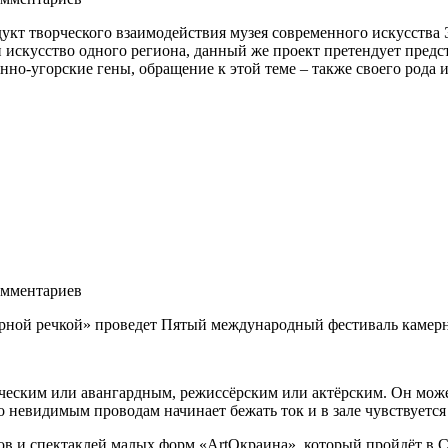
укт творческого взаимодействия музея современного искусства Эр
скусство одного региона, данный же проект претендует представ
нно-угорские гены, обращение к этой теме – также своего рода
мментариев
Черной речкой» проведет Пятый международный фестиваль камер
ским или авангардным, режиссёрским или актёрским. Он может б
о невидимым проводам начинает бежать ток и в зале чувствуетс
ов и спектаклей малых форм «ArtОкраина», который пройдёт в Са