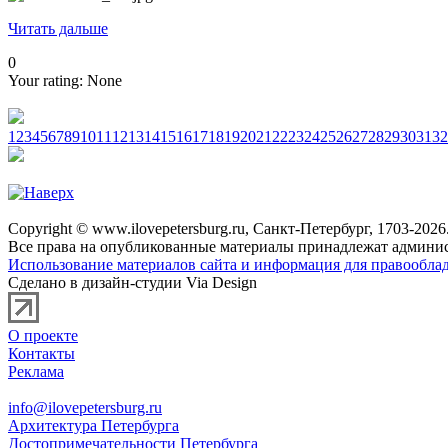
Читать дальше
0
Your rating:
None
1
2
3
4
5
6
7
8
9
10
11
12
13
14
15
16
17
18
19
20
21
22
23
24
25
26
27
28
29
30
31
32
Copyright © www.ilovepetersburg.ru, Санкт-Петербург, 1703-2026
Все права на опубликованные материалы принадлежат админис
Использование материалов сайта и информация для правооблад
Сделано в дизайн-студии Via Design
О проекте
Контакты
Реклама
info@ilovepetersburg.ru
Архитектура Петербурга
Достопримечательности Петербурга