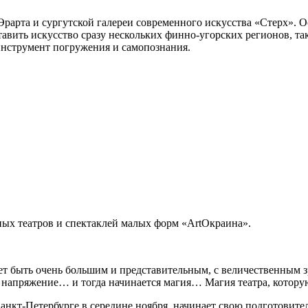
арта и сургутской галереи современного искусства «Стерх». Осе
ить искусство сразу нескольких финно-угорских регионов, так н
 инструмент погружения и самопознания.
ных театров и спектаклей малых форм «АrtОкраина».
ыть очень большим и представительным, с величественным зрите
я напряжение… и тогда начинается магия… Магия театра, котору
нкт-Петербурге в середине ноября, начинает свою подготовитель