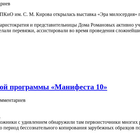
риев
ЦПКиО им. С. М. Кирова открылась выставка «Эра милосердия»
ристократия и представительницы Дома Романовых активно учас
елали перевязки, ассистировали во время проведения сложнейш
ной программы «Манифеста 10»
мментариев
.
удожники с удивлением обнаружили там первоисточники многих 
о период бессознательного копирования зарубежных образцов по